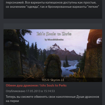
персонажей. Все варианты капюшонов доступны как простые,
со значением "одежда", так и бронированные варианты "легкие"
и "тяжелые", которые могут быть созданы на дубильной стойке и
в кузнице, соответственно. Все бронированные капюшоны и
платки накидки могут быть улучшены.
TES V: Skyrim LE
Обмен душ драконов / Ishs Souls to Perks
Опубликовано 17.05.2013 в 15:14:53
Теперь вы сможете обменять свои накопленные Души драконов
на перки