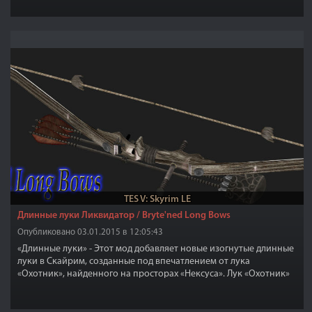
TES V: Skyrim LE
Длинные луки Ликвидатор / Bryte'ned Long Bows
Опубликовано 03.01.2015 в 12:05:43
«Длинные луки» - Этот мод добавляет новые изогнутые длинные
луки в Скайрим, созданные под впечатлением от лука
«Охотник», найденного на просторах «Нексуса». Лук «Охотник»
получился невероятно красивым, но имеющим тележку багов.
Целью этого мода является создание оружия, которое выглядит
практически так же, но лишено всех проблем как у лука