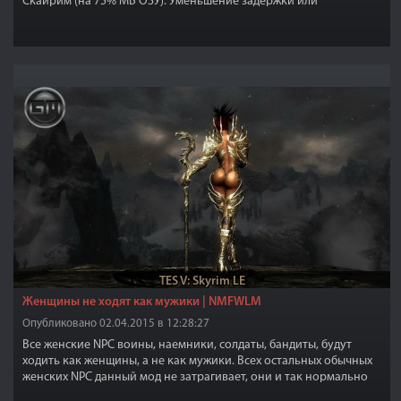
Скайрим (на 75% МБ ОЗУ). Уменьшение задержки или
"заморозки" игры, когда вы играете.
TES V: Skyrim LE
Женщины не ходят как мужики | NMFWLM
Опубликовано 02.04.2015 в 12:28:27
Все женские NPC воины, наемники, солдаты, бандиты, будут
ходить как женщины, а не как мужики. Всех остальных обычных
женских NPC данный мод не затрагивает, они и так нормально
ходят.