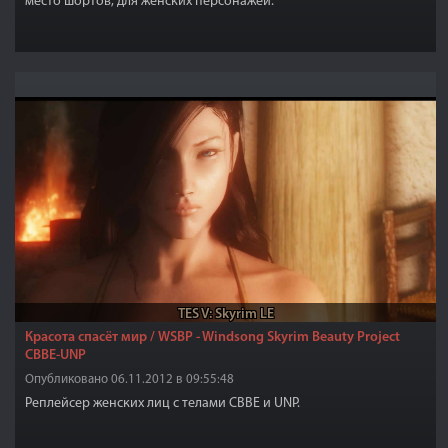
место шортов, для женских персонажей.
TES V: Skyrim LE
Красота спасёт мир / WSBP - Windsong Skyrim Beauty Project
CBBE-UNP
Опубликовано 06.11.2012 в 09:55:48
Реплейсер женских лиц с телами CBBE и UNP.