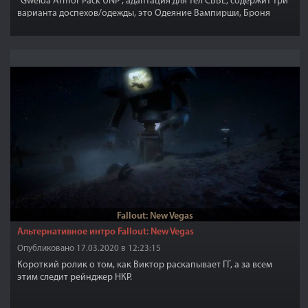
"Gwelda Armor Pack UNP", адаптация для тел CBBE, содержит три
варианта доспехов/одежды, это Одеяние Вампирши, Броня
Стражи Рассвета и Одеяние Ведьмы, одежды для девушек с
телами CBBE или на основе реплейсеров CBBE без физики и
опционально с физикой BBP или TBBP. Все одежды имеют
различные комплектующие, штаны, гольфы, чулки, капюшоны,
различные цветовые комбинации для волос и так далее.
Fallout: New Vegas
Альтернативное интро Fallout: New Vegas
Опубликовано 17.03.2020 в 12:23:15
Короткий ролик о том, как Виктор раскапывает ГГ, а за всем
этим следит рейнджер НКР.