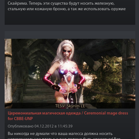
Скайрима. Теперь эти существа будут носить железную,
стальную или кожаную броню, а так же использовать оружие
соответствующее экипированной броне. В дополнении к
экипировке скелеты стали сильнее чем оригинальные.
TES V: Skyrim LE
Церемониальная магическая одежда / Ceremonial mage dress
for CBBE-UNP
Опубликовано 04.12.2012 в 11:45:39
Вы никогда не думали что ваша магесса должна носить