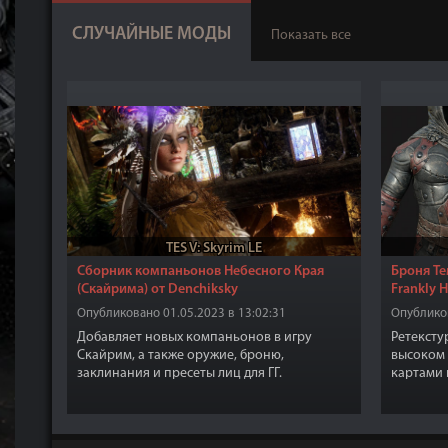
СЛУЧАЙНЫЕ МОДЫ
Показать все
TES V: Skyrim LE
Сборник компаньонов Небесного Края
Броня Те
(Скайрима) от Denchiksky
Frankly 
Опубликовано 01.05.2023 в 13:02:31
Опубликов
Добавляет новых компаньонов в игру
Ретексту
Скайрим, а также оружие, броню,
высоком 
заклинания и пресеты лиц для ГГ.
картами 