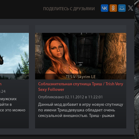
ПОДЕЛИТЕСЬ С ДРУЗЬЯМИ
TES V: Skyrim LE
h
Соблазнительная спутница Триш / Trish Very
Sexy Follower
:24
Опубликовано 02.11.2012 в 11:22:01
 мужских
айти в
Данный мод добавит в игру новую спутницу
Все это можно
по имени Триш,девушка обладает очень
(раздел
сексуальной внешностью. Триш - рыжая
 на ковку
Бретонка, которая будет с вами до самой
смерти. Одета Триш по умолчанию в одежду
трактирщицы,у неё в меню есть
дополнительная броня и оружие.