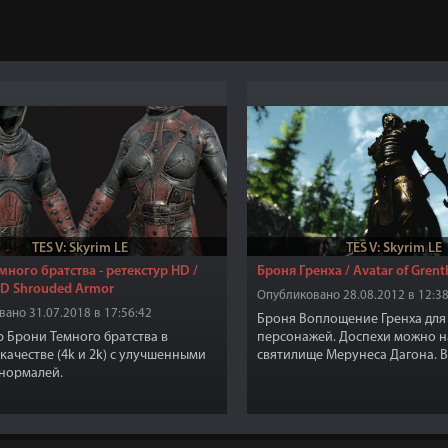
TES V: Skyrim LE
TES V: Skyrim LE
много братства - ретекстур HD /
Броня Гренха / Avatar of Grent
HD Shrouded Armor
Опубликовано 28.08.2012 в 12:38
ано 31.07.2018 в 17:56:42
Броня Воплощение Гренха для
р Брони Темного братства в
персонажей. Доспехи можно н
качестве (4k и 2k) с улучшенными
святилище Мерунеса Дагона. 
нормалей.
выковать в Небесной кузнице 
"Даэдрическое"). Нужен навык
даэдрической брони.