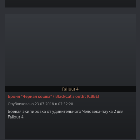
персонажей. Каждая папка внутри архива снабжена
скриншотами, так что вы не потеряетесь при выборе позы.
Fallout 4
Броня "Чёрная кошка" / BlackCat's outfit (CBBE)
Опубликовано 23.07.2018 в 07:32:20
Боевая экипировка от удивительного Человека-паука 2 для
Fallout 4.