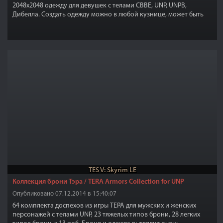
2048x2048 одежду для девушек с телами CBBE, UNP, UNPB,
Дибелла. Создать одежду можно в любой кузнице, может быть
улучшена и зачарована. Вы можете найти комплект в разделе
"Кожаное".
TES V: Skyrim LE
Коллекция брони Тэра / TERA Armors Collection for UNP
Опубликовано 07.12.2014 в 15:40:07
64 комплекта доспехов из игры ТЕРА для мужских и женских
персонажей с телами UNP, 23 тяжелых типов брони, 28 легких