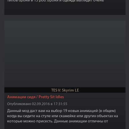
типов брони и 13 роб. Броня и одежда выглядит очень
соблазнительно на женских персонажах и очень сурово на
мужских персонажах.
TES V: Skyrim LE
Анимации сидя / Pretty Sit Idles
Опубликовано 02.09.2016 в 17:31:55
Данный мод даст вам на выбор 19 новых анимаций (в общем)
когда вы сидите на стуле или скамейке или других объектах на
которые можно присесть. Данные анимации отличны от
остальных тем, что они подходят для мужских и женских