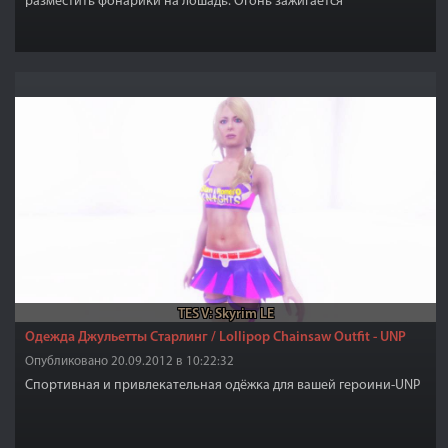
разместить фонарики на лошадь. Огонь зажигается
автоматически в зависимости от времени суток или можно
зажечь освещение вручную. Все можно настроить с помощью
МСМ меню. Никогда вам больше не придется искать свою
лошадь в темноте! Скажем нет холодным и темным дорогам!
Только теплое освещение!
TES V: Skyrim LE
Одежда Джульетты Старлинг / Lollipop Chainsaw Outfit - UNP
Опубликовано 20.09.2012 в 10:22:32
Спортивная и привлекательная одёжка для вашей героини-UNP