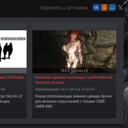
ПОДЕЛИТЕСЬ С ДРУЗЬЯМИ
TES V: Skyrim LE
ми | Ultimate
Кожаная одежда охотницы / LeatherBound
Huntress Armour
:58
Опубликовано 15.11.2012 в 17:32:57
ре Skyrim LE
Новая обтягивающая зимняя одежда-броня
ующие
для женских персонажей с телами CBBE-
UNPB-BBP.