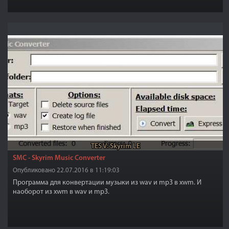
TES V: Skyrim LE
SMC - Skyrim Music Converter
Опубликовано 22.07.2016 в 11:19:03
Программа для конвертации музыки из wav и mp3 в xwm. И
наоборот из xwm в wav и mp3.