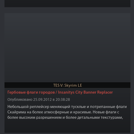
TES V: Skyrim LE
Гербовые флаги городов / Insanitys City Banner Replacer
Опубликовано 25.09.2012 в 20:38:28
Небольшой реплейсер меняющий тусклые и потрепанные флаги
Скайрима на более атмосферные и красивые. Новые флаги с
более высоким разрешением и более детальными текстурами,
разрешение текстур теперь 1024x2048/2048x2048. Текстуры были
тщательно созданы с нуля