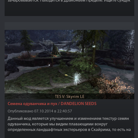
зачаровывается. Находится в Драконьем Пределе. Ищите сундук
с броней или изготовьте в кузнице.
TES V: Skyrim LE
Семена одуванчика и пух / DANDELION SEEDS
Опубликовано 07.10.2014 в 22:40:57
Данный мод является улучшением и изменением текстур семян
одуванчика, которые мы видим плавающими вокруг
определенных ландшафтных экстерьеров в Скайрима, то есть на
улице, а также заменяет текстуры пыльцы/семян в лесных зонах