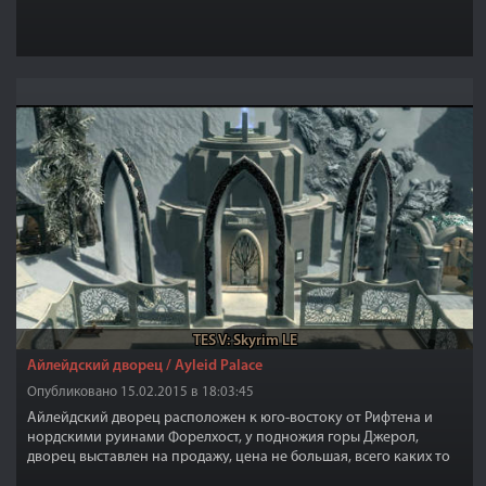
TES V: Skyrim LE
Айлейдский дворец / Ayleid Palace
Опубликовано 15.02.2015 в 18:03:45
Айлейдский дворец расположен к юго-востоку от Рифтена и
нордскими руинами Форелхост, у подножия горы Джерол,
дворец выставлен на продажу, цена не большая, всего каких то
50000 золотых, что это за деньги для Довакина, тем более такой