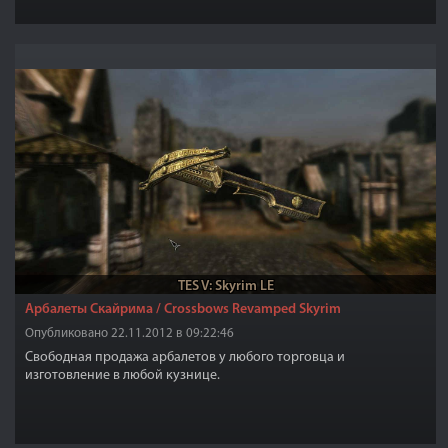
шикарный дворец оправдывает средства. Ищите заснеженную
тропинку, которая ведет к дворцу (см. карту на скриншоте). Во
дворце есть много места для хранения вещей и витрины для
уникальных предметов.
TES V: Skyrim LE
Арбалеты Скайрима / Crossbows Revamped Skyrim
Опубликовано 22.11.2012 в 09:22:46
Свободная продажа арбалетов у любого торговца и
изготовление в любой кузнице.