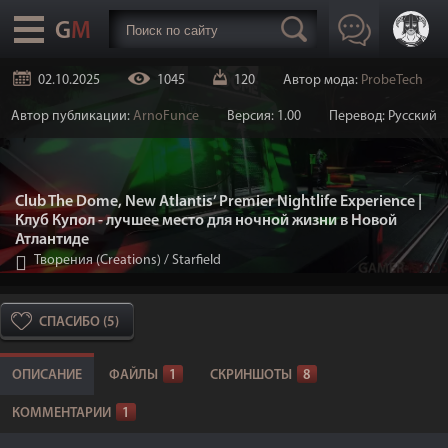
02.10.2025
1045
120
Автор мода:
ProbeTech
Автор публикации:
ArnoFunce
Версия: 1.00
Перевод: Русский
Club The Dome, New Atlantis’ Premier Nightlife Experience |
Клуб Купол - лучшее место для ночной жизни в Новой
Атлантиде
Творения (Creations)
/
Starfield
СПАСИБО (5)
ОПИСАНИЕ
ФАЙЛЫ
1
СКРИНШОТЫ
8
КОММЕНТАРИИ
1