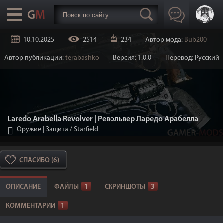
10.10.2025
2514
234
Автор мода:
Bub200
Автор публикации:
terabashko
Версия: 1.0.0
Перевод: Русский
Laredo Arabella Revolver | Револьвер Ларедо Арабелла
Оружие | Защита
/
Starfield
СПАСИБО (6)
ОПИСАНИЕ
ФАЙЛЫ
1
СКРИНШОТЫ
3
КОММЕНТАРИИ
1