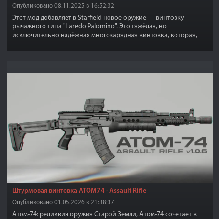
Опубликовано 08.11.2025 в 16:52:32
Этот мод добавляет в Starfield новое оружие — винтовку
рычажного типа "Laredo Palomino". Это тяжёлая, но
исключительно надёжная многозарядная винтовка, которая,
несмотря на свою быструю стрельбу от бедра, может быть
преобразована в дальнобойную снайперскую винтовку,
тактический дробовик CQC или в любое другое оружие, которое
лучше всего подходит вашему стилю игры.
Штурмовая винтовка ATOM74 - Assault Rifle
Опубликовано 01.05.2026 в 21:38:37
Атом-74: реликвия оружия Старой Земли, Атом-74 сочетает в