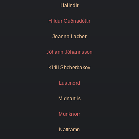
Halindir
Hildur Guðnadóttir
Joanna Lacher
Jóhann Jóhannsson
Kirill Shcherbakov
Lustmord
Midnartiis
Munknörr
Nattramn