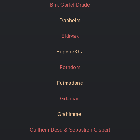
Birk Garlef Drude
Danheim
Eldrvak
EugeneKha
Forndom
Fuimadane
Gdanian
Grahimmel
Guilhem Desq & Sébastien Gisbert