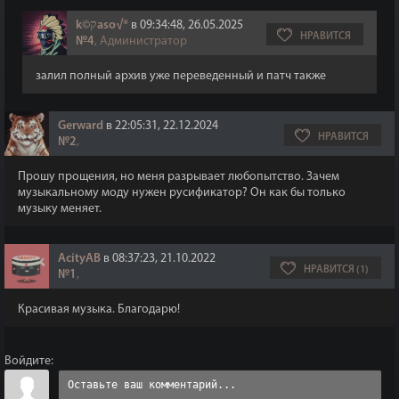
k©קaso√®
в 09:34:48, 26.05.2025
НРАВИТСЯ
№4
, Администратор
залил полный архив уже переведенный и патч также
Gerward
в 22:05:31, 22.12.2024
НРАВИТСЯ
№2
,
Прошу прощения, но меня разрывает любопытство. Зачем
музыкальному моду нужен русификатор? Он как бы только
музыку меняет.
AcityAB
в 08:37:23, 21.10.2022
НРАВИТСЯ (1)
№1
,
Красивая музыка. Благодарю!
Войдите: