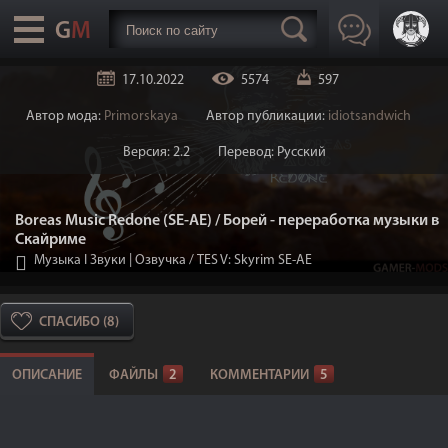
17.10.2022
5574
597
Автор мода:
Primorskaya
Автор публикации:
idiotsandwich
Версия: 2.2
Перевод: Русский
Boreas Music Redone (SE-АЕ) / Борей - переработка музыки в
Скайриме
Музыка I Звуки | Озвучка
/
TES V: Skyrim SE-AE
СПАСИБО (8)
ОПИСАНИЕ
ФАЙЛЫ
2
КОММЕНТАРИИ
5