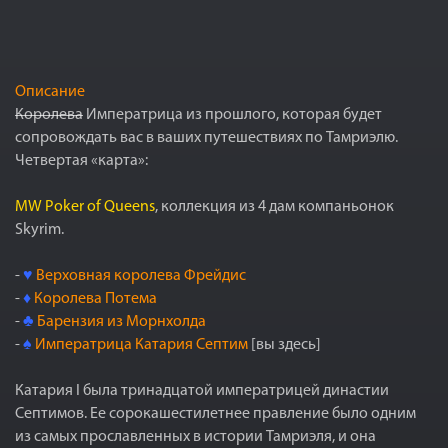
Описание
Королева
Императрица из прошлого, которая будет
сопровождать вас в ваших путешествиях по Тамриэлю.
Четвертая «карта»:
MW Poker of Queens
, коллекция из 4 дам компаньонок
Skyrim.
-
♥
Верховная королева Фрейдис
-
♦
Королева Потема
-
♣
Барензия из Морнхолда
-
♠
Императрица Катария Септим
[вы здесь]
Катария I была тринадцатой императрицей династии
Септимов. Ее сорокашестилетнее правление было одним
из самых прославленных в истории Тамриэля, и она