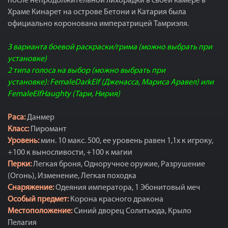
после непродолжительной лихорадки в своей камере в
Храме Кинарет на острове Бетони и Катария была
официально коронована императрицей Тамриэля.
3 варианта боевой раскраски/грима (можно выбрать при
установке)
2 типа голоса на выбор (можно выбрать при
установке): FemaleDarkElf (Дженасса,
Мариса Аравел
) или
FemaleElfHaughty (Тари, Нирия)
Раса:
Данмер
Класс:
Пиромант
Уровень:
мин. 10 макс. 500, ее уровень равен 1,1x к игроку,
+100 к выносливости, +100 к магии
Перки:
Легкая броня, Одноручное оружие, Разрушение
(Огонь), Изменение, Легкая походка
Снаряжение:
Одеяния императора, 1 Эбонитовый меч
Особый предмет:
Корона красного дракона
Местоположение:
Синий дворец Солитьюда, Крыло
Пелагия