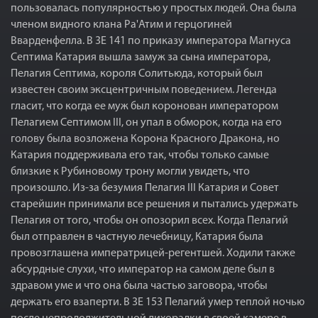
пользовалась популярностью у простых людей. Она была
членом видного клана Ра'Атим и герцогиней
Вварденфелла. В 3E 141 по приказу императора Магнуса
Септима Катария вышла замуж за сына императора,
Пелагия Септима, короля Солитьюда, который был
известен своим эксцентричным поведением. Легенда
гласит, что когда ее муж был коронован императором
Пелагием Септимом III, он упал в обморок, когда на его
голову была возложена Корона Красного Дракона, но
Катария поддерживала его так, чтобы только самые
близкие к Рубиновому трону могли увидеть, что
произошло. Из-за безумия Пелагия III Катария и Совет
старейшин принимали все решения и пытались удержать
Пелагия от того, чтобы он опозорил всех. Когда Пелагий
был отправлен в частную лечебницу, Катария была
провозглашена императрицей-регентшей. Ходили также
абсурдные слухи, что император на самом деле был в
здравом уме и что она была частью заговора, чтобы
держать его взаперти. В 3E 153 Пелагий умер теплой ночью