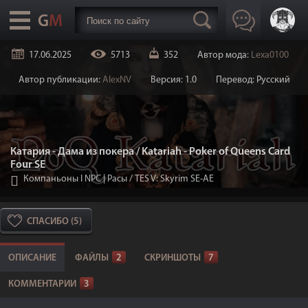
17.06.2025
5713
352
Автор мода:
Lexa0100
Автор публикации:
AlexNV
Версия: 1.0
Перевод: Русский
Катария - Дама из покера / Katariah - Poker of Queens Card
Four SE
Компаньоны I NPC | Расы
/
TES V: Skyrim SE-AE
СПАСИБО (5)
ОПИСАНИЕ
ФАЙЛЫ
2
СКРИНШОТЫ
7
КОММЕНТАРИИ
3