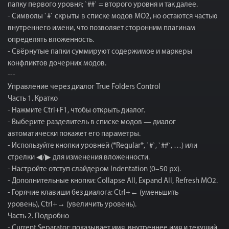
папку первого уровня; `##` = второго уровня и так далее.
- Символы `#` скрыты в списке модов MO2, но остаются частью
внутреннего имени, что позволяет сторонним плагинам
определять вложенность.
- Свёрнутые папки суммируют содержимое и маркеры
конфликтов дочерних модов.
---
Управление через диалог True Folders Control
Часть 1. Кратко
- Нажмите Ctrl+F1, чтобы открыть диалог.
- Выберите разделитель в списке модов — диалог
автоматически покажет его параметры.
- Используйте кнопки уровней (*Regular*, `#`, `##`, …) или
стрелки ◀/▶ для изменения вложенности.
- Настройте отступ слайдером Indentation (0–50 px).
- Дополнительные кнопки: Collapse All, Expand All, Refresh MO2.
- Горячие клавиши без диалога: Ctrl+← (уменьшить
уровень), Ctrl+→ (увеличить уровень).
Часть 2. Подробно
- Current Separator: показывает имя, внутреннее имя и текущий