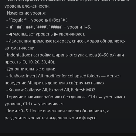
уровень вложенности.
- Изменение уровня:
• *Regular* = уровень 0 (без `#`).
• `#`, `##`, `###`, `####`, `#####` = уровни 1–5.
• ◀ уменьшает уровень, ▶ увеличивает.
• Изменения применяются сразу, список модов обновляется
автоматически.
- Indentation: настройка ширины отступа слева (0–50 px) или
пресеты (0, 10, 20, 30, 40).
- Дополнительные опции:
• Чекбокс Invert Alt modifier for collapsed folders — меняет
поведение Alt при выделении в свёрнутых папках.
• Кнопки: Collapse All, Expand All, Refresh MO2.
- Горячие клавиши: работают без диалога. Ctrl+← уменьшает
уровень, Ctrl+→ увеличивает.
Лимит: 0–5. После изменения список обновляется, а
разделитель остаётся выделенным и в фокусе.