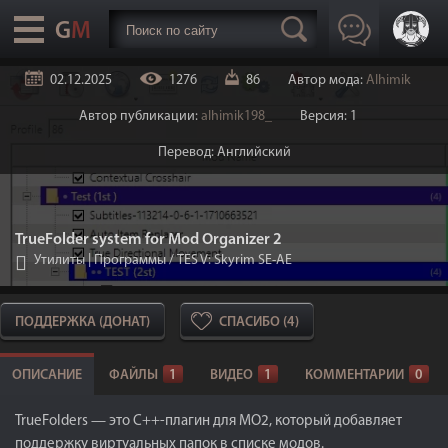
02.12.2025
1276
86
Автор мода:
Alhimik
Автор публикации:
alhimik198_
Версия: 1
Перевод: Английский
TrueFolder system for Mod Organizer 2
Утилиты | Программы
/
TES V: Skyrim SE-AE
ПОДДЕРЖКА (ДОНАТ)
СПАСИБО (4)
ОПИСАНИЕ
ФАЙЛЫ
1
ВИДЕО
1
КОММЕНТАРИИ
0
TrueFolders — это C++‑плагин для MO2, который добавляет
поддержку виртуальных папок в списке модов.