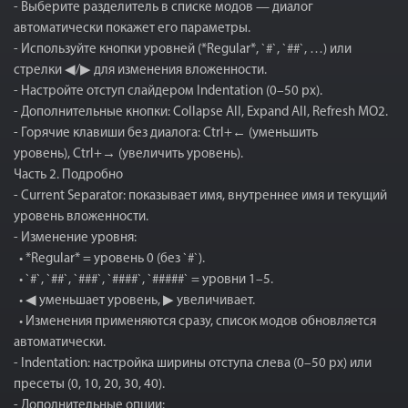
- Выберите разделитель в списке модов — диалог
автоматически покажет его параметры.
- Используйте кнопки уровней (*Regular*, `#`, `##`, …) или
стрелки ◀/▶ для изменения вложенности.
- Настройте отступ слайдером Indentation (0–50 px).
- Дополнительные кнопки: Collapse All, Expand All, Refresh MO2.
- Горячие клавиши без диалога: Ctrl+← (уменьшить
уровень), Ctrl+→ (увеличить уровень).
Часть 2. Подробно
- Current Separator: показывает имя, внутреннее имя и текущий
уровень вложенности.
- Изменение уровня:
• *Regular* = уровень 0 (без `#`).
• `#`, `##`, `###`, `####`, `#####` = уровни 1–5.
• ◀ уменьшает уровень, ▶ увеличивает.
• Изменения применяются сразу, список модов обновляется
автоматически.
- Indentation: настройка ширины отступа слева (0–50 px) или
пресеты (0, 10, 20, 30, 40).
- Дополнительные опции: