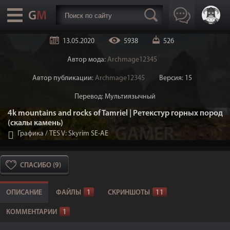
13.05.2020
5938
526
Автор мода:
Archmage12345
Автор публикации:
Archmage12345
Версия: 15
Перевод: Мультиязычный
4k mountains and rocks of Tamriel | Ретекстур горных пород
(скалы камень)
Графика
/
TES V: Skyrim SE-AE
СПАСИБО (9)
ОПИСАНИЕ
ФАЙЛЫ
1
СКРИНШОТЫ
11
КОММЕНТАРИИ
1