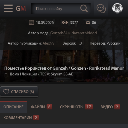
10.05.2026
3377
86
Автор мода:
Gonzeh84 и Nazarethblood
Автор публикации:
AlexNV
Версия: 1.0
Перевод: Русский
Поместье Рорикстед от Gonzeh / Gonzeh - Rorikstead Manor
Дома I Локации
/
TES V: Skyrim SE-AE
СПАСИБО (6)
ОПИСАНИЕ
ФАЙЛЫ
6
СКРИНШОТЫ
17
ВИДЕО
2
КОММЕНТАРИИ
2