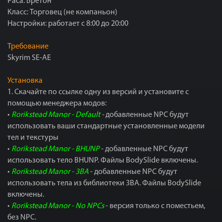
Раса: Бретон
Класс: Торговец (не компаньон)
Настройки: работает с 8:00 до 20:00
Требование
Skyrim SE-AE
Установка
1. Скачайте по ссылке одну из версий и установите с
помощью менеджера модов:
•
Rorikstead Manor - Default
-
добавленные NPC будут
использовать ваши стандартные установленные модели
тел и текстуры
•
Rorikstead Manor - BHUNP
- добавленные NPC будут
использовать тело BHUNP. Файлы BodySlide включены.
•
Rorikstead Manor - 3BA
- добавленные NPC будут
использовать тела из библиотеки 3BA. Файлы BodySlide
включены.
•
Rorikstead Manor - No NPCs
- версия только с поместьем,
без NPC.