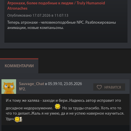
Атронахи, более подобные к людям / Truly Humanoid
Atronaches
Опубликовано 17.07.2026 в 11:07:13
Теперь атронахи - человекоподобные NPC. Разблокированы
анимации, новые компаньоны.
КОММЕНТАРИИ
Sauvage_Chat
в 05:39:10, 23.05.2026
НРАВИТСЯ
№2
,
И к тому же халява - заходи и бери..Надеюсь автор исправит это
досадное недоразумение.
Но за труды спасибо. Хоть кто то
что то делает..Жаль я не умею, да и не успею наверное научиться.
Удач