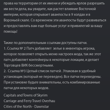
права на территории от их имени и убеждать ярлов разрешить
им вести дела, вы увидите, как растет влияние Восточной
империи, которая открывает аванпосты в 9 холдах и в
Вороньей скале. Со временем эти аванпосты будут развиваться
и предоставлять вам еще больше услуг и привилегий за вашу
помощь!
Также по дополнительным ссылкам доступны патчи.
1. Ссылка № 2 Патч добавляет зелье в инвентарь игрока,
которое позволяет открыть меню настроек мода, так же этот
патч добавляет контейнеры в некоторые локации, и делает
Торговцев ВИК бессмертными.
2. Ссылка №3 Целый список патчей . Упакован в удобный
установщик (который не переведен). Все патчи переведены.
При установке будьте внимательны, есть комбинированные
патчи для некоторых модов.
Capitals and Towns of Skyrim
Carriage and Ferry Travel Overhau
Cities of the North - Dawnstar