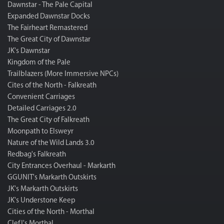
Dawnstar - The Pale Capital
Expanded Dawnstar Docks
The Fairheart Remastered
The Great City of Dawnstar
JK's Dawnstar
Kingdom of the Pale
Trailblazers (More Immersive NPCs)
Cites of the North - Falkreath
Convenient Carriages
Detailed Carriages 2.0
Тhe Great City of Falkreath
Moonpath to Elsweyr
Nature of the Wild Lands 3.0
Redbag's Falkreath
City Entrances Overhaul - Markarth
GGUNIT's Markarth Outskirts
JK's Markarth Outskirts
JK's Understone Keep
Cities of the North - Morthal
ClefJ's Morthal