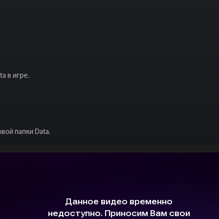
a в игре.
вой папки Data.