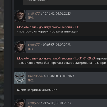
Как то глючно
crafty77
в 16:13:45, 01.02.2023
№4
,
Мод обновлен до актуальной версии - 1.1:
- повторно откорректированы анимации.
crafty77
в 02:03:55, 01.02.2023
№3
,
Мод обновлен до актуальной версии - 1.0-31.01.09.53:
- прои
- в варианте мода без переката откорректирована поза при
Halid1996
в 11:46:08, 31.01.2023
№2
,
какие то кривые анимации
crafty77
в 21:52:45, 30.01.2023