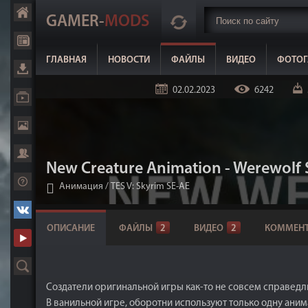
GAMER-
MODS
ГЛАВНАЯ
НОВОСТИ
ФАЙЛЫ
ВИДЕО
ФОТОГ
02.02.2023
6242
New Creature Animation - Werewolf
Анимация
/
TES V: Skyrim SE-AE
ОПИСАНИЕ
ФАЙЛЫ
2
ВИДЕО
2
КОММЕНТ
Создатели оригинальной игры как-то не совсем справедл
В ванильной игре, оборотни используют только одну ани