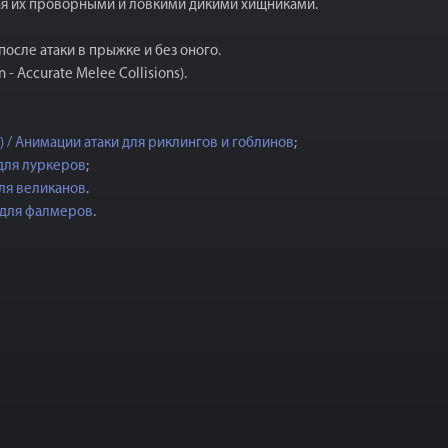
лая их проворными и ловкими дикими хищниками.
осле атаки в прыжке и без оного.
 Accurate Melee Collisions).
AE) / Анимации атаки для риклингов и гоблинов
;
 для луркеров
;
для великанов
.
и для фалмеров
.