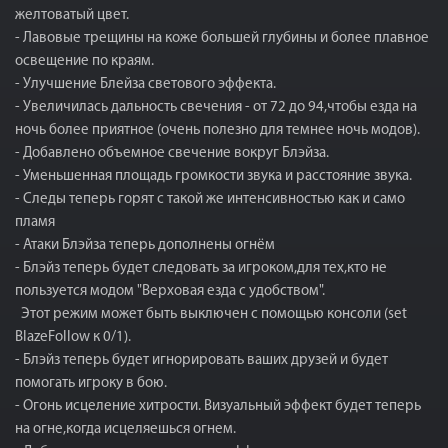
желтоватый цвет.
- Лавовые трещины на коже большей глубины и более плавное
освещение по краям.
- Улучшение Блейза светового эффекта.
- Увеличилась дальность свечения - от 72 до 94,чтобы езда на
ночь более приятное (очень полезно для темнее ночь модов).
- Добавлено объемное свечение вокруг Блэйза.
- Уменьшенная площадь громкости звука и расстояние звука.
- Следы теперь горят с такой же интенсивностью как и само
пламя
- Атаки Блэйза теперь дополнены огнём
- Блэйз теперь будет следовать за игроком,для тех,кто не
пользуется модом "Верховая езда с удобством".
Этот режим может быть выключен с помощью консоли (set
BlazeFollow к 0/1).
- Блэйз теперь будет игнорировать ваших друзей и будет
помогать игроку в бою.
- Огонь исцеление хитрости. Визуальный эффект будет теперь
на огне,когда исцеляешься огнем.