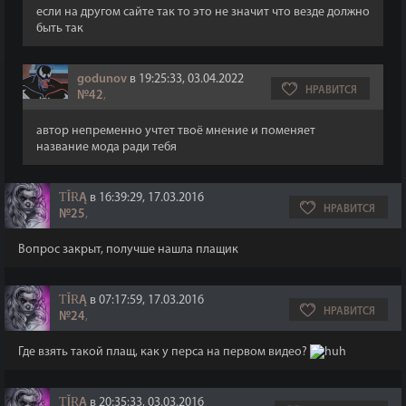
если на другом сайте так то это не значит что везде должно
быть так
godunov
в 19:25:33, 03.04.2022
НРАВИТСЯ
№42
,
автор непременно учтет твоё мнение и поменяет
название мода ради тебя
ƬĬɌĄ
в 16:39:29, 17.03.2016
НРАВИТСЯ
№25
,
Вопрос закрыт, получше нашла плащик
ƬĬɌĄ
в 07:17:59, 17.03.2016
НРАВИТСЯ
№24
,
Где взять такой плащ, как у перса на первом видео?
ƬĬɌĄ
в 20:35:33, 03.03.2016