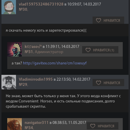
vlad1597532486731928
в 10:59:07, 14.03.2017
№30
,
НРАВИТСЯ
я скачать немогу хоть и зарегестрировался(((
k©קaso√®
в 11:39:11, 14.03.2017
НРАВИТСЯ (1)
№31
, Администратор
а так?
http://gavitex.com/share/cm1oxeuyf
Vladimirrodin1995
в 22:13:50, 14.02.2017
НРАВИТСЯ
№29
,
Не знаю, может быть только у меня так. У этого мода конфликт с
модом Convenient Horses, и есть сильные подвисания, долго
срабатывают скрипты.
navigator311
в 08:38:53, 11.05.2017
НРАВИТСЯ
№34
,