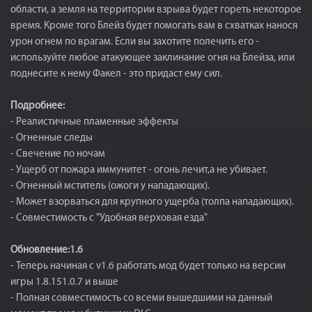
области, а земля на территории взрыва будет гореть некоторое
время. Кроме того Блейз будет помогать вам в схватках нанося
урон огнем по врагам. Если вы захотите полечить его -
используйте любое атакующее заклинание огня на Блейза, или
поднесите к нему Факел - это придаст ему сил.
Подробнее:
- Реалистичные пламенные эффекты
- Огненные следы
- Свечение по ночам
- Ущерб от пожара иммунитет - огонь лечит,а не убивает.
- Огненный мститель (ожоги у нападающих).
- Может взорваться для крупного ущерба (толпа нападающих).
- Совместимость с "Удобная верховая езда"
Обновление:1.6
- Теперь начиная с v1.6 работать мод будет только на версии
игры 1.8.151.0.7 и выше
- Полная совместимость со всеми вышедшими на данный