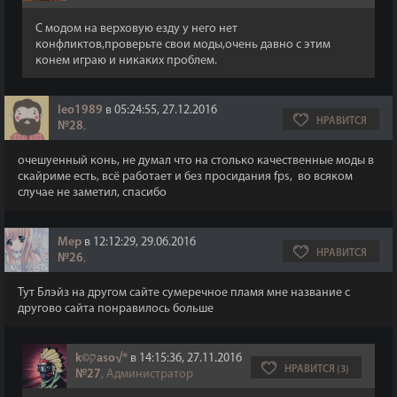
С модом на верховую езду у него нет
конфликтов,проверьте свои моды,очень давно с этим
конем играю и никаких проблем.
leo1989
в 05:24:55, 27.12.2016
НРАВИТСЯ
№28
,
очешуенный конь, не думал что на столько качественные моды в
скайриме есть, всё работает и без просидания fps, во всяком
случае не заметил, спасибо
Mep
в 12:12:29, 29.06.2016
НРАВИТСЯ
№26
,
Тут Блэйз на другом сайте сумеречное пламя мне название с
другово сайта понравилось больше
k©קaso√®
в 14:15:36, 27.11.2016
НРАВИТСЯ (3)
№27
, Администратор