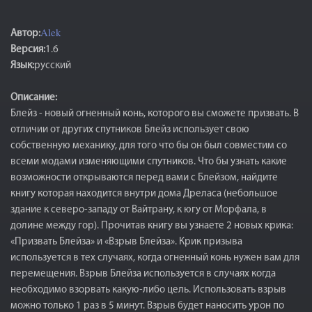
Alek
Автор:
Версия:
1.6
Язык:
русский
Описание:
Блейз - новый огненный конь, которого вы сможете призвать. В
отличии от других спутников Блейз использует свою
собственную механику, для того что бы он был совместим со
всеми модами изменяющими спутников. Что бы узнать какие
возможности открываются перед вами с Блейзом, найдите
книгу которая находится внутри дома Дреласа (небольшое
здание к северо-западу от Вайтрану, к югу от Морфала, в
долине между гор). Прочитав книгу вы узнаете 2 новых крика:
«Призвать Блейза» и «Взрыв Блейза». Крик призыва
используется в тех случаях, когда огненный конь нужен вам для
перемещения. Взрыв Блейза используется в случаях когда
необходимо взорвать какую-либо цель. Использовать взрыв
можно только 1 раз в 5 минут. Взрыв будет наносить урон по