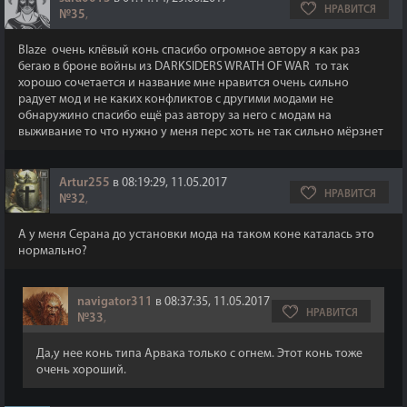
НРАВИТСЯ
№35
,
Blaze очень клёвый конь спасибо огромное автору я как раз
бегаю в броне войны из DARKSIDERS WRATH OF WAR то так
хорошо сочетается и название мне нравится очень сильно
радует мод и не каких конфликтов с другими модами не
обнаружино спасибо ещё раз автору за него с модам на
выживание то что нужно у меня перс хоть не так сильно мёрзнет
Artur255
в 08:19:29, 11.05.2017
НРАВИТСЯ
№32
,
А у меня Серана до установки мода на таком коне каталась это
нормально?
navigator311
в 08:37:35, 11.05.2017
НРАВИТСЯ
№33
,
Да,у нее конь типа Арвака только с огнем. Этот конь тоже
очень хороший.