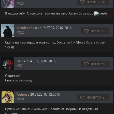
НРАВИТСЯ (4)
№23
,
Я нашла тебя! О как мне тебя не хватало. Спасибо за мод
alexdeadheart
в 19:27:09, 20.02.2016
НРАВИТСЯ
№22
,
Скачу на нем верхом только под Spiderbait – Ghost Riders in the
sky )))
Half
в 23:41:53, 02.01.2016
НРАВИТСЯ
№21
,
Отлично!
Спасибо зам мод!
Anhog
в 20:51:22, 03.12.2015
НРАВИТСЯ (3)
№20
,
Супер коняшка! Очень мне нравиться! Верный и надёжный
спутник.