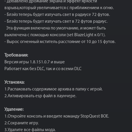
- Добавлено дрожание экрана и эффект яркости
взрыва,который увеличивается с приближением к огню.
- Блэйз теперь будет излучать свет в радиусе 72 футов.
- Блэйз теперь будет излучать свет в 72 футов радиус.
Эта функция включена по умолчанию, и может быть
выключена с помощью консоли (set BlazeLight к 0/1).
- Вырос огненный мститель расстояние от 10 до 15 футов.
Требования:
Версия игры 1.8.151.0.7 и выше
Работает как без DLC, так и со всеми DLC
Установка:
1.Распаковать содержимое архива в папку с игрой.
2.Активировать esp файл в лаунчере.
Удаление:
1.Откройте консоль и введите команду StopQuest BOE.
2.Сохраните игру.
3.Удалите все файлы мода.