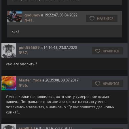
godunov
в 19:22:47, 03.04.2022
НРАВИТСЯ
№41
,
как?
polt556689
в 14:16:43, 23.07.2020
НРАВИТСЯ
№37
,
как его уволить ?
Master_Yoda
в 20:39:08, 30.07.2017
НРАВИТСЯ
№36
,
У меня крики не появились, хотя книгу сумеречное пламя
нашел... Поправьте в описании заклятье на вызов у меня
появились в талантах, а написано : "у вас появятся два новых
крика"...
sara0013
в 01:14:14, 29.06.2017