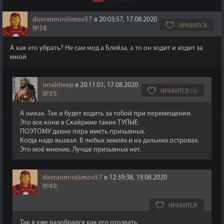
davranmirslimov57
в 20:03:57, 17.08.2020
НРАВИТСЯ
№38
,
А как его убрать? Не сам мод а Блейза, а то он ходит и ходит за
мной
uriahheep
в 20:11:01, 17.08.2020
НРАВИТСЯ (1)
№39
,
А никак. Так и будет ходить за тобой при перемещении.
Это все кони в Скайриме такие ТУПЫЕ.
ПОЭТОМУ давно пора иметь призывных.
Когда надо вызвал. В любых землях и на дальних островах.
Это моё мнение. Лучше призывных нет.
davranmirslimov57
в 12:39:38, 19.08.2020
№40
,
НРАВИТСЯ
Так я уже разобрался как его отозвать