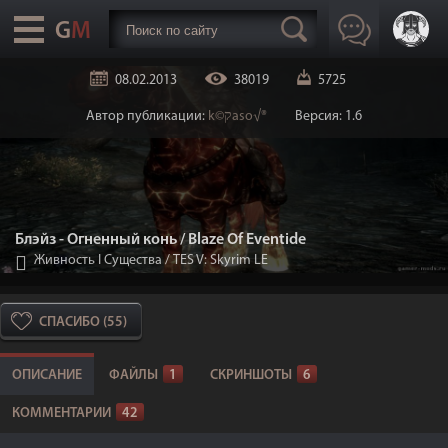
08.02.2013
38019
5725
Автор публикации:
k©קaso√®
Версия: 1.6
Блэйз - Огненный конь / Blaze Of Eventide
Живность I Существа
/
TES V: Skyrim LE
СПАСИБО (55)
ОПИСАНИЕ
ФАЙЛЫ
1
СКРИНШОТЫ
6
КОММЕНТАРИИ
42