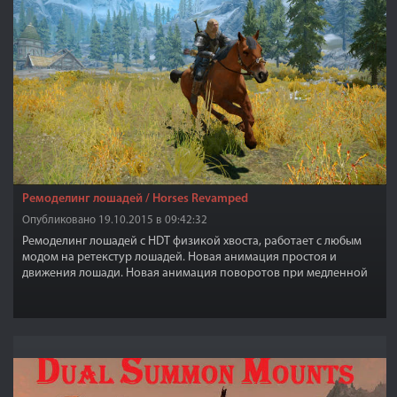
Ремоделинг лошадей / Horses Revamped
Опубликовано 19.10.2015 в 09:42:32
Ремоделинг лошадей с HDT физикой хвоста, работает с любым
модом на ретекстур лошадей. Новая анимация простоя и
движения лошади. Новая анимация поворотов при медленной
ходьбе и беге на длинную дистанцию.