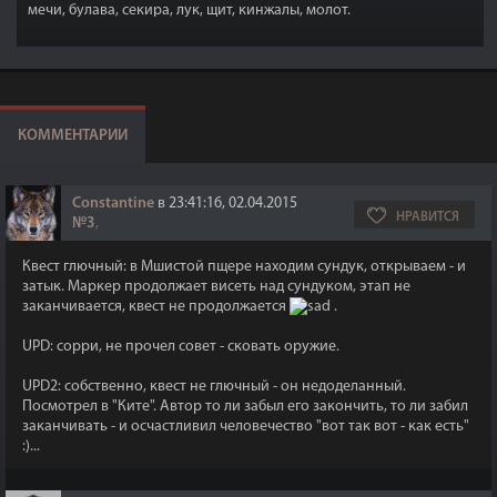
мечи, булава, секира, лук, щит, кинжалы, молот.
КОММЕНТАРИИ
Constantine
в 23:41:16, 02.04.2015
НРАВИТСЯ
№3
,
Квест глючный: в Мшистой пщере находим сундук, открываем - и
затык. Маркер продолжает висеть над сундуком, этап не
заканчивается, квест не продолжается
.
UPD: сорри, не прочел совет - сковать оружие.
UPD2: собственно, квест не глючный - он недоделанный.
Посмотрел в "Ките". Автор то ли забыл его закончить, то ли забил
заканчивать - и осчастливил человечество "вот так вот - как есть"
:)...