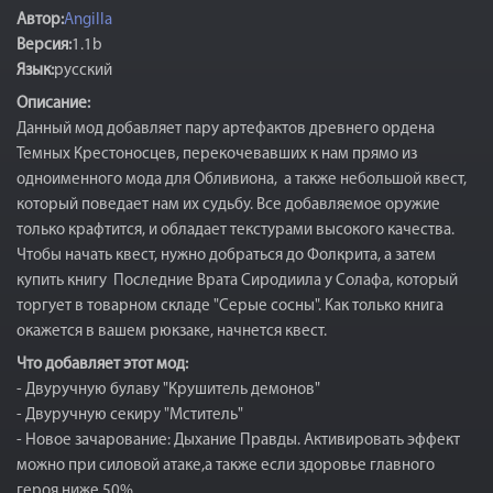
Автор:
Angilla
Версия:
1.1b
Язык:
русский
Описание:
Данный мод добавляет пару артефактов древнего ордена
Темных Крестоносцев, перекочевавших к нам прямо из
одноименного мода для Обливиона, а также небольшой квест,
который поведает нам их судьбу. Все добавляемое оружие
только крафтится, и обладает текстурами высокого качества.
Чтобы начать квест, нужно добраться до Фолкрита, а затем
купить книгу Последние Врата Сиродиила у Солафа, который
торгует в товарном складе "Серые сосны". Как только книга
окажется в вашем рюкзаке, начнется квест.
Что добавляет этот мод:
- Двуручную булаву "Крушитель демонов"
- Двуручную секиру "Мститель"
- Новое зачарование: Дыхание Правды. Активировать эффект
можно при силовой атаке,а также если здоровье главного
героя ниже 50%