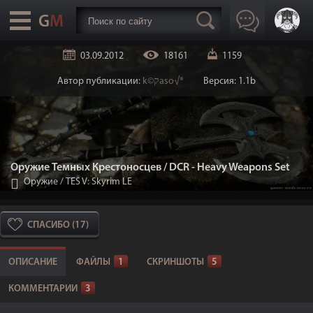
03.09.2012
18161
1159
Автор публикации:
k©קaso√®
Версия: 1.1b
Оружие Темных Крестоносцев / DCR - Heavy Weapons Set
Оружие
/
TES V: Skyrim LE
СПАСИБО (17)
ОПИСАНИЕ
ФАЙЛЫ
1
СКРИНШОТЫ
5
КОММЕНТАРИИ
3