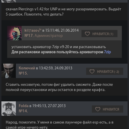
скачал Piercings v1.42 for UNP и не могу разархивировать. Выдаёт
5 ошибок. Помогите, что делать?
k©קaso√®
в 15:11:46, 21.06.2014
НРАВИТСЯ (1)
№17
, Администратор
установить архиватор 7zip v9-20 и им распаковывать
Для распаковки архивов пользуйтесь архиватором
7zip
Колючий
в 13:42:59, 24.09.2013
НРАВИТСЯ (-2)
№15
,
Ставить несоветую, потом фиг удалить сможете. Даже после
полной переустановки игры остается в розделе крафта.
Folda
в 19:45:13, 27.07.2013
НРАВИТСЯ
№14
,
Народ, помогите. У меня в самом лаунчере файл esp есть, а в
самой игре нечего нету.