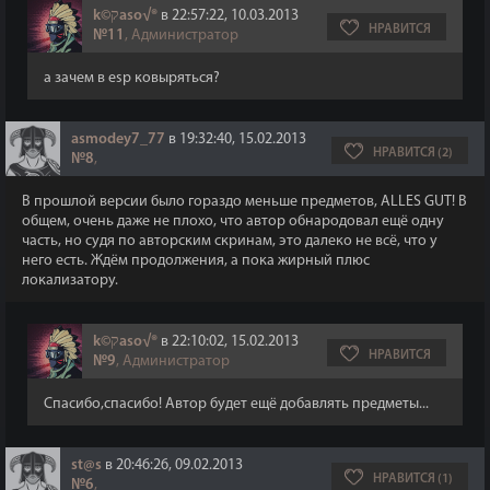
k©קaso√®
в 22:57:22, 10.03.2013
НРАВИТСЯ
№11
, Администратор
а зачем в esp ковыряться?
asmodey7_77
в 19:32:40, 15.02.2013
НРАВИТСЯ (2)
№8
,
В прошлой версии было гораздо меньше предметов, ALLES GUT! В
общем, очень даже не плохо, что автор обнародовал ещё одну
часть, но судя по авторским скринам, это далеко не всё, что у
него есть. Ждём продолжения, а пока жирный плюс
локализатору.
k©קaso√®
в 22:10:02, 15.02.2013
НРАВИТСЯ
№9
, Администратор
Спасибо,спасибо! Автор будет ещё добавлять предметы...
st@s
в 20:46:26, 09.02.2013
НРАВИТСЯ (1)
№6
,