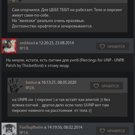
Сам огорчился. Для ЦББЕ ТББП не работает. Тело и пирсинг
живут сами-по-себе.
Но "железки" реально очень красивые.
Достоинства: крафтятся и зачаровываются.
zeddead
в 12:20:23, 23.08.2014
НРАВИТСЯ
№18
,
На нехухе, кстати, есть патчик для унпб (Piercings for UNP - UNPB
Patch by Thicketford) к этому моду.
badun
в 16:13:21, 08.05.2020
НРАВИТСЯ
№26
,
на UNPB он ( пирсинг ) и так встаёт как влитой :)) без
всяких патчей . другое дело если тело UUNP вот там
пирсинг немного на расстоянии от тела :((
FonTopfhelm
в 14:19:56, 08.02.2014
НРАВИТСЯ
№16
,