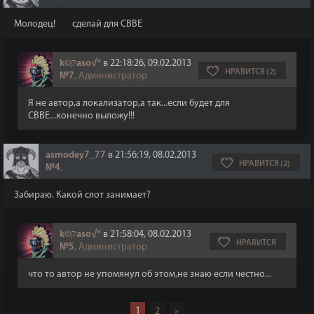
Молодец! сделай для CBBE
k©קaso√®
в 22:18:26, 09.02.2013
НРАВИТСЯ (2)
№7
, Администратор
Я не автор,а локализатор,а так...если будет для
CBBE...конечно выложу!!!
asmodey7_77
в 21:56:19, 08.02.2013
НРАВИТСЯ (2)
№4
,
Забираю. Какой слот занимает?
k©קaso√®
в 21:58:04, 08.02.2013
НРАВИТСЯ
№5
, Администратор
что то автор не упомянул об этом,не знаю если честно...
1
2
»