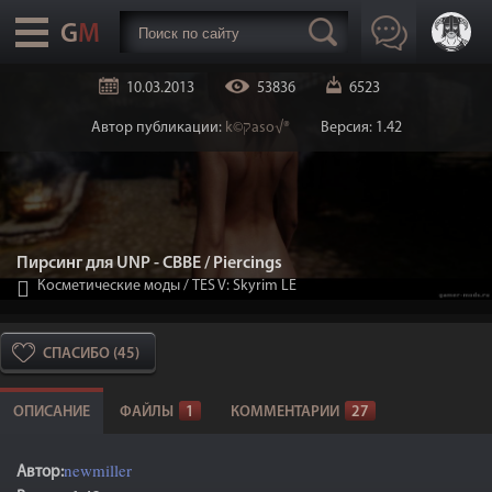
10.03.2013
53836
6523
Автор публикации:
k©קaso√®
Версия: 1.42
Пирсинг для UNP - CBBE / Piercings
Косметические моды
/
TES V: Skyrim LE
СПАСИБО (45)
ОПИСАНИЕ
ФАЙЛЫ
1
КОММЕНТАРИИ
27
newmiller
Автор: