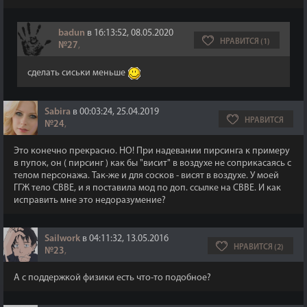
badun
в 16:13:52, 08.05.2020
НРАВИТСЯ (1)
№27
,
сделать сиськи меньше
Sabira
в 00:03:24, 25.04.2019
НРАВИТСЯ
№24
,
Это конечно прекрасно. НО! При надевании пирсинга к примеру
в пупок, он ( пирсинг ) как бы "висит" в воздухе не соприкасаясь с
телом персонажа. Так-же и для сосков - висят в воздухе. У моей
ГГЖ тело CBBE, и я поставила мод по доп. ссылке на CBBE. И как
исправить мне это недоразумение?
Sailwork
в 04:11:32, 13.05.2016
НРАВИТСЯ (2)
№23
,
А с поддержкой физики есть что-то подобное?