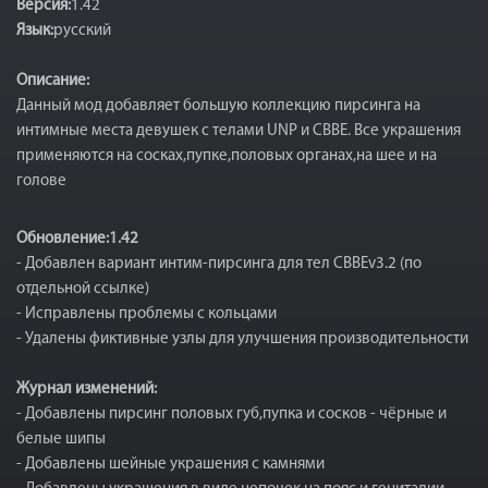
Версия:
1.42
Язык:
русский
Описание:
Данный мод добавляет большую коллекцию пирсинга на
интимные места девушек с телами UNP и CBBE. Все украшения
применяются на сосках,пупке,половых органах,на шее и на
голове
Обновление:1.42
- Добавлен вариант интим-пирсинга для тел CBBEv3.2 (по
отдельной ссылке)
- Исправлены проблемы с кольцами
- Удалены фиктивные узлы для улучшения производительности
Журнал изменений:
- Добавлены пирсинг половых губ,пупка и сосков - чёрные и
белые шипы
- Добавлены шейные украшения с камнями