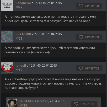
Conqueror
в 16:40:46, 26.04.2015
НРАВИТСЯ
№22
,
А что посоветует сделать, если почти весь этот пирсинг у меня
висит чуть дальше от тела гг, в воздухе? Это все из-за bbp?
lock10100
в 22:13:01, 23.04.2015
НРАВИТСЯ
№21
,
А где вообще находится этот пирсинг?В racemenu искать или
физически в игре (в магазине)?
lorrosil
в 12:54:40, 20.04.2015
НРАВИТСЯ
№19
,
А на cbbe-tbbp будет работать? Всмысле пирсинг на сосках будет
вместе с грудями колыхаться или висеть на месте, а титьки сквозь
пирсинг ходить будут?
ARSCHEK
в 18:23:29, 21.04.2015
НРАВИТСЯ
№20
,