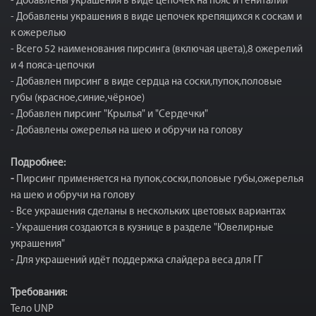
- Добавлены украшения в виде цепочек на пояс и гениталии
- Добавлены украшения в виде цепочек крепящихся к соскам и
к ожерелью
- Всего 52 наименования пирсинга (включая цвета),8 ожерелий
и 4 пояса-цепочки
- Добавлен пирсинг в виде сердца на соски,пупок,половые
губы (красное,синие,чёрное)
- Добавлен пирсинг "Крылья" и "Сердечки"
- Добавлены ожерелья на шею и обручи на голову
Подробнее:
-
Пирсинг применяется на пупок,соски,половые губы,ожерелья
на шею и обручи на голову
- Все украшения сделаны в нескольких цветовых вариантах
- Украшения создаются в кузнице в разделе "Ювелирные
украшения"
- Для украшений идёт поддержка слайдера веса для ГГ
Требования:
Тело UNP