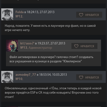
Folda
в 18:24:13, 27.07.2013
НРАВИТСЯ
№12
,
Народ, помагите. У меня есть в лаунчере esp фаил, но в самой
игре нечего нету.
k©קaso√®
в 19:23:37, 27.07.2013
НРАВИТСЯ
№13
, Администратор
Файл активирован в лаунчере? галочка стоит? создавать
все украшения в кузнице в разделе "Ювелирное"
asmodey7_77
в 18:53:54, 10.03.2013
НРАВИТСЯ
№10
,
Обновленьице, однозначный +! Ёлы, этож теперь в каждой новой
версии придётся ESP в СК под себя ковырять! Впрочем оно того
стоит!