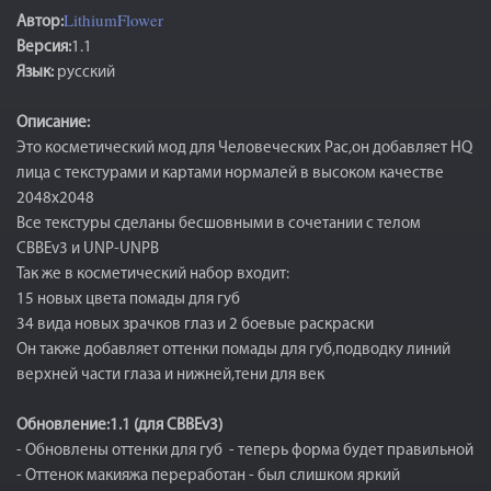
LithiumFlower
Автор:
Версия:
1.1
Язык:
русский
Описание:
Это косметический мод для Человеческих Рас,он добавляет HQ
лица с текстурами и картами нормалей в высоком качестве
2048x2048
Все текстуры сделаны бесшовными в сочетании с телом
CBBEv3 и UNP-UNPB
Так же в косметический набор входит:
15 новых цвета помады для губ
34 вида новых зрачков глаз и 2 боевые раскраски
Он также добавляет оттенки помады для губ,подводку линий
верхней части глаза и нижней,тени для век
Обновление:1.1 (для CBBEv3)
- Обновлены оттенки для губ - теперь форма будет правильной
- Оттенок макияжа переработан - был слишком яркий