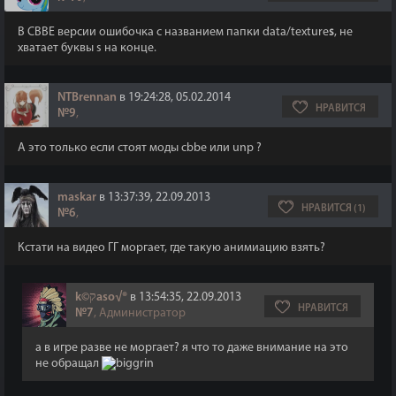
В CBBE версии ошибочка с названием папки data/texture
s
, не
хватает буквы s на конце.
NTBrennan
в 19:24:28, 05.02.2014
НРАВИТСЯ
№9
,
А это только если стоят моды cbbe или unp ?
maskar
в 13:37:39, 22.09.2013
НРАВИТСЯ (1)
№6
,
Кстати на видео ГГ моргает, где такую анимиацию взять?
k©קaso√®
в 13:54:35, 22.09.2013
НРАВИТСЯ
№7
, Администратор
а в игре разве не моргает? я что то даже внимание на это
не обращал