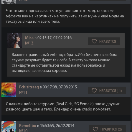
Что то мне подсказывает что установив этот мод, такого же
эффекта как на картинках не получить, явно нужны ещё моды на
текстуры лица или всего тела.
Misa
в 02:15:17, 07.02.2016
НРАВИТСЯ
№13
,
Важнее правильный enb подобрать.Ибо без него в любом
случае резульат будет так себе.А текстуры тела можно
стандартные оставить.год назад им пользовалась и
выглядело все весьма хорошо.
Fchizitraag
в 00:17:08, 07.08.2015
НРАВИТСЯ (-1)
№11
,
С какими-либо текстурами (Real Girls, SG Female) плохо дружит -
разного цвета шея и тело. Блендер очень слабо помогает.
Remelibo
в 15:53:59, 26.12.2014
НРАВИТСЯ (2)
№10
,