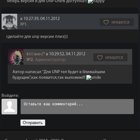
Теперь версия и для UNP-UNPB доступна!!!
в 10:27:39, 04.11.2012
НРАВИТСЯ
№1
,
сделайте для unp версии плиз)))
k©קaso√®
в 10:29:52, 04.11.2012
НРАВИТСЯ
№2
, Администратор
Автор написал "Для UNP тел будет в ближайшем
будущем",как появится,так выложим!!!
Войдите:
Отправить