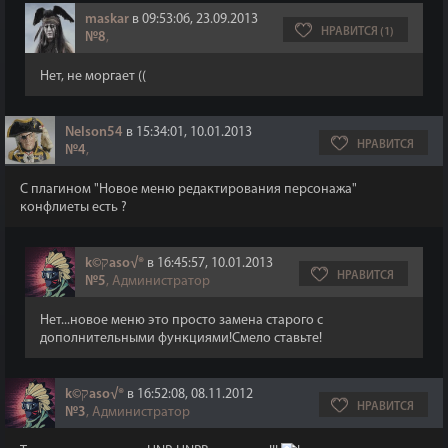
maskar
в 09:53:06, 23.09.2013
НРАВИТСЯ (1)
№8
,
Нет, не моргает ((
Nelson54
в 15:34:01, 10.01.2013
НРАВИТСЯ
№4
,
С плагином "Новое меню редактирования персонажа"
конфлиеты есть ?
k©קaso√®
в 16:45:57, 10.01.2013
НРАВИТСЯ
№5
, Администратор
Нет...новое меню это просто замена старого с
дополнительными функциями!Смело ставьте!
k©קaso√®
в 16:52:08, 08.11.2012
НРАВИТСЯ
№3
, Администратор