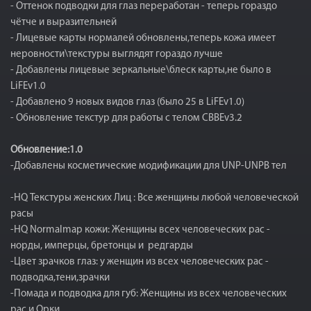
- Оттенок подводки для глаз переработан - теперь гораздо
чётче и выразительней
- Лицевые карты нормалей обновлены,теперь кожа имеет
неровности\текстуры выглядят гораздо лучше
- Добавлены лицевые зеркальные\блеск карты,не было в
LiFEv1.0
- Добавлено 9 новых видов глаз (было 25 в LiFEv1.0)
- Обновление текстур для работы с телом CBBEv3.2
Обновление:1.0
-Добавлены косметические модификации для UNP-UNPB тел
-HQ Текстуры женских Лиц : Все женщины любой человеческой
расы
-HQ Normalmap кожи: Женщины всех человеческих рас -
норды, имперцы, бретонцы и редгарды
-Цвет зрачков глаз: у женщин из всех человеческих рас -
подводка,тени,зрачки
-Помада и подводка для губ: Женщины из всех человеческих
рас и Орки