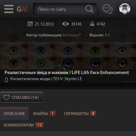
21.12.2012
33145
4142
Автор публикации:
k©קaso√®
Версия: 1.1
Реалистичные лица и макияж / LiFE Lith Face Enhancement
Косметические моды
/
TES V: Skyrim LE
СПАСИБО (16)
ОПИСАНИЕ
ФАЙЛЫ
1
СКРИНШОТЫ
8
КОММЕНТАРИИ
15