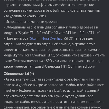
варианте с открытыми файлами meshes и textures (те кто
установил вариант мода в bsa. файлах, придется все удалить,
что удалять описано ниже)
- Исправлены некоторые деревья
- Объединены esp. файлы для больших и малых деревьев в
модулях "SkyrimBT + RiftenBT" и "SkyrimBT Lite + RiftenBT Lite"
- Патч для мода "
Skyrim Flora Overhaul
(SFO)", теперь идет
отдельным модулем по отдельной ссылке, в архиве патча
имеется несколько вариантов для разных вариантов самого
мода Skyrim Flora Overhaul (SFO), описание что в архиве читайте
ниже. Теперь совместим с SFO v2.0 и выше с помощью патча, а
также имеется патч для SFO версии 1.81 (Summer edition)
Обновление:1.6 (+)
- Автор все таки сделал вариант мода с bsa. файлами, так что
если вам удобнее в игре использовать файлы в bsa. файле (все
meshes и textures запакованы в bsa.), то используйте данный
вариант мода, естественно вам нужно будет удалить все
открытые файлы meshes и textures из игры и потом установить
данный вариант, все открытые файлы meshes которые нужно