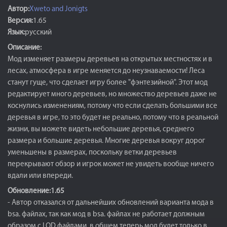
Автор:
Xweto and Jonigts
Версия:
1.65
Язык:
русский
Описание:
Мод изменяет размеры деревьев на открытых местностях и в
лесах, атмосфера в игре меняется до неузнаваемости! Леса
станут гуще, что сделает игру более "фэнтезийной". Этот мод
редактирует много деревьев, но множество деревьев даже не
коснулись изменениям, потому что если сделать большими все
деревья в игре, то это будет не реально, потому что в реальной
жизни, вы можете видеть небольшие деревья, среднего
размера и большие деревья. Многие деревья вокруг дорог
уменьшены в размерах, поскольку ветки деревьев
перекрывают обзор и игрок может не увидеть вообще ничего
вдали или впереди.
Обновление:1.65
- Автор отказался от дальнейших обновлений варианта мода в
bsa. файлах, так как мод в bsa. файлах не работает должным
образом с LOD файлами, в общем теперь мод будет только в