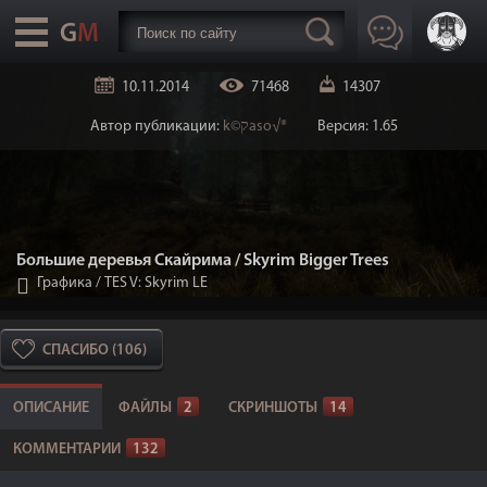
10.11.2014
71468
14307
Автор публикации:
k©קaso√®
Версия: 1.65
Большие деревья Скайрима / Skyrim Bigger Trees
Графика
/
TES V: Skyrim LE
СПАСИБО (106)
ОПИСАНИЕ
ФАЙЛЫ
2
СКРИНШОТЫ
14
КОММЕНТАРИИ
132