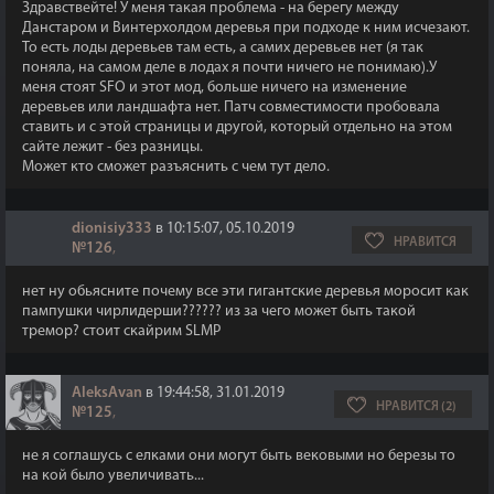
Здравствейте! У меня такая проблема - на берегу между
Данстаром и Винтерхолдом деревья при подходе к ним исчезают.
То есть лоды деревьев там есть, а самих деревьев нет (я так
поняла, на самом деле в лодах я почти ничего не понимаю).У
меня стоят SFO и этот мод, больше ничего на изменение
деревьев или ландшафта нет. Патч совместимости пробовала
ставить и с этой страницы и другой, который отдельно на этом
сайте лежит - без разницы.
Может кто сможет разъяснить с чем тут дело.
dionisiy333
в 10:15:07, 05.10.2019
НРАВИТСЯ
№126
,
нет ну обьясните почему все эти гигантские деревья моросит как
пампушки чирлидерши?????? из за чего может быть такой
тремор? стоит скайрим SLMP
AleksAvan
в 19:44:58, 31.01.2019
НРАВИТСЯ (2)
№125
,
не я соглашусь с елками они могут быть вековыми но березы то
на кой было увеличивать...