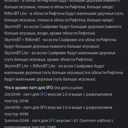
RiftenBT - в области Рифтена будут большие деревья (намного
больше игровых, только в области Рифтена, больше нигде)
RiftenBT Lite - в области Рифтена будут маленькие деревья (чуть
больше игровых, только в области Рифтена, больше нигде)
SkyrimBT - во всем Скайриме будут большие деревья (намного
больше игровых, везде, кроме области Рифтена)
SkyrimBT + RiftenBT - во всем Скайриме и в области Рифтена
будут большие деревья (намного больше игровых)
SkyrimBT Lite - во всем Скайриме будут маленькие деревья
(чуть больше игровых, кроме области Рифтена)
SkyrimBT Lite + RiftenBT Lite - во всем Скайриме будут
маленькие деревья (чуть больше игровых) и в области Рифтена
будут маленькие деревья (чуть больше игровых)
Что в архиве патч для SFO:
(по доп.ссылке)
20e2048 - патч для
SFO
версии 2.0 и выше с разрешением
текстур 2048
20e4096 - патч для SFO версии 2.0 и выше с разрешением
текстур 4096
Summer2048 - патч для
SFO
версии 1.81 (Summer edition) с
разрешением текстур 2048