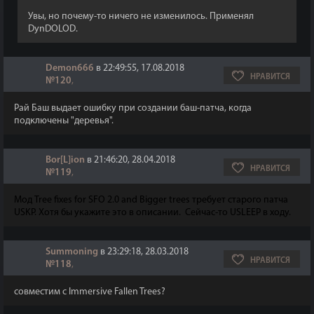
Увы, но почему-то ничего не изменилось. Применял
DynDOLOD.
Demon666
в 22:49:55, 17.08.2018
НРАВИТСЯ
№120
,
Рай Баш выдает ошибку при создании баш-патча, когда
подключены "деревья".
Bor[L]ion
в 21:46:20, 28.04.2018
НРАВИТСЯ
№119
,
Мод Tree fixes for SFO 2.0 and Bigger trees требует старого патча
USKP. Хотя бы укажите это в описании. Сейчас-то USLEEP в ходу.
Summoning
в 23:29:18, 28.03.2018
НРАВИТСЯ
№118
,
совместим с Immersive Fallen Trees?