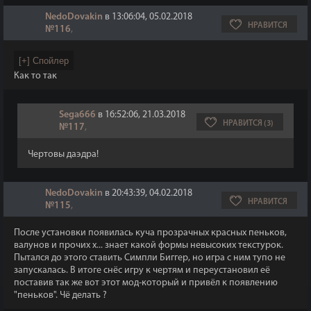
NedoDovakin
в 13:06:04, 05.02.2018
НРАВИТСЯ
№116
,
Как то так
Sega666
в 16:52:06, 21.03.2018
НРАВИТСЯ (3)
№117
,
Чертовы даэдра!
NedoDovakin
в 20:43:39, 04.02.2018
НРАВИТСЯ
№115
,
После установки появилась куча прозрачных красных пеньков,
валунов и прочих х... знает какой формы невысоких текстурок.
Пытался до этого ставить Симпли Биггер, но игра с ним тупо не
запускалась. В итоге снёс игру к чертям и переустановил её
поставив так же вот этот мод-который и привёл к появлению
"пеньков". Чё делать ?