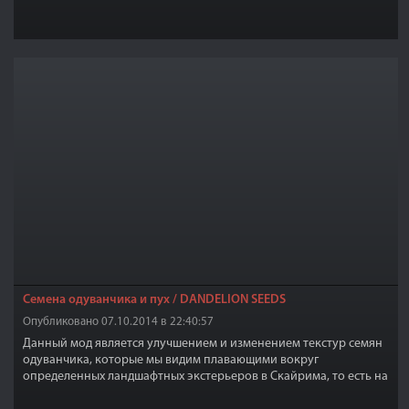
поверхности и волновой эффект брызг, которые возникают,
когда капли падают в воду.
Семена одуванчика и пух / DANDELION SEEDS
Опубликовано 07.10.2014 в 22:40:57
Данный мод является улучшением и изменением текстур семян
одуванчика, которые мы видим плавающими вокруг
определенных ландшафтных экстерьеров в Скайрима, то есть на
улице, а также заменяет текстуры пыльцы/семян в лесных зонах