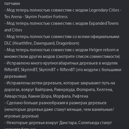
патчами
- Мод теперь полностью совместим с модом Legendary Cities -
Tes Arena - Skyrim Frontier Fortress
- Мод теперь полностью совместим с модом Expanded Towns
and Cities
- Мод теперь полностью совместим со всеми официальными
DLC (Hearthfire, Dawnguard, Dragonborn)
- Мод теперь полностью совместим с модом Helgen reborn и
множеством других модов (смотрите список совместимости)
- Исправлено много крупногабаритных деревьев в модулях
RiftenBT, SkyrimBT, SkyrimBT + RiftenBT (это модули с большими
деревьями)
- Исправлены ветви деревьев, которые закрывают путь на
дорогах, вокруг Вайтрана, Ривервуда, Фолкрита, Хелгена,
Айварстеда, Камня Шора, Морфала, Рифтена
- Сделано больше разнообразия в размерах деревьев
(некоторые деревья даже станут меньше, чем ванильные/
игровые деревья)
- Некоторые деревья вокруг Данстара, Солитьюда станут