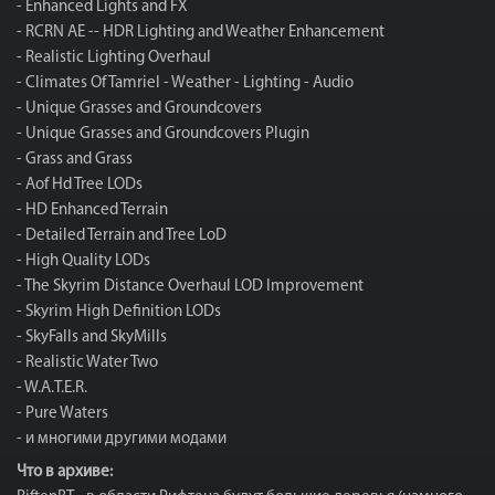
- Enhanced Lights and FX
- RCRN AE -- HDR Lighting and Weather Enhancement
- Realistic Lighting Overhaul
- Climates Of Tamriel - Weather - Lighting - Audio
- Unique Grasses and Groundcovers
- Unique Grasses and Groundcovers Plugin
- Grass and Grass
- Aof Hd Tree LODs
- HD Enhanced Terrain
- Detailed Terrain and Tree LoD
- High Quality LODs
- The Skyrim Distance Overhaul LOD Improvement
- Skyrim High Definition LODs
- SkyFalls and SkyMills
- Realistic Water Two
- W.A.T.E.R.
- Pure Waters
- и многими другими модами
Что в архиве: