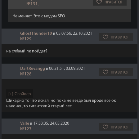
НРАВИТСЯ
№131
,
Не меняет. Это с модом SFO
GhostThunder10
в 05:07:56, 22.10.2021
НРАВИТСЯ
№129
,
на слбаый пк пойдет?
DartRevangg
в 06:21:51, 03.09.2021
НРАВИТСЯ
№128
,
Шикарно то что искал но пока не везде был вроде всё ок
наконец то гигантский старый лес
Valle
в 17:33:35, 24.05.2020
НРАВИТСЯ
№127
,