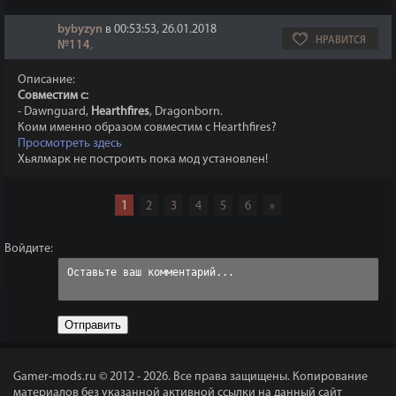
bybyzyn
в 00:53:53, 26.01.2018
НРАВИТСЯ
№114
,
Описание:
Совместим с:
- Dawnguard,
Hearthfires
, Dragonborn.
Коим именно образом совместим с Hearthfires?
Просмотреть здесь
Хьялмарк не построить пока мод установлен!
1
2
3
4
5
6
»
Войдите:
Отправить
Gamer-mods.ru © 2012 - 2026.
Все права защищены. Копирование
материалов без указанной активной ссылки на данный сайт