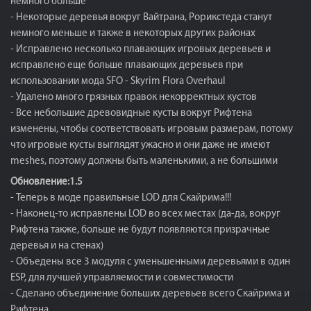
немного больше
- Некоторые деревья вокруг Вайтрана, Рорикстеда станут
немного меньше и также в некоторых других районах
- Исправлено несколько плавающих игровых деревьев и
исправлено еще больше плавающих деревьев при
использовании мода SFO - Skyrim Flora Overhaul
- Удалено много грязных правок некорректных кустов
- Все небольшие древовидные кусты вокруг Рифтена
изменены, чтобы соответствовать игровым размерам, потому
что игровые кусты выглядят ужасно и они даже не имеют
meshes, поэтому должны быть маленькими, а не большими
Обновление:1.5
- Теперь в моде правильные LOD для Скайрима!!!
- Наконец-то исправлены LOD во всех местах (да-да, вокруг
Рифтена также, больше не будут появляются призрачные
деревья и на стенах)
- Объедены все 3 модуля с уменьшенными деревьями в один
ESP, для лучшей управляемости и совместимости
- Сделано объединение больших деревьев всего Скайрима и
Рифтена