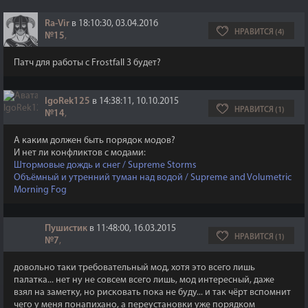
Ra-Vir
в 18:10:30, 03.04.2016
НРАВИТСЯ (4)
№15
,
Патч для работы с Frostfall 3 будет?
IgoRek125
в 14:38:11, 10.10.2015
НРАВИТСЯ (1)
№14
,
А каким должен быть порядок модов?
И нет ли конфликтов с модами:
Штормовые дождь и снег / Supreme Storms
Объёмный и утренний туман над водой / Supreme and Volumetric
Morning Fog
Пушистик
в 11:48:00, 16.03.2015
НРАВИТСЯ (1)
№7
,
довольно таки требовательный мод, хотя это всего лишь
палатка... нет ну не совсем всего лишь, мод интересный, даже
взял на заметку, но рисковать пока не буду... и так чёрт вспомнит
чего у меня понапихано, а переустановки уже порядком