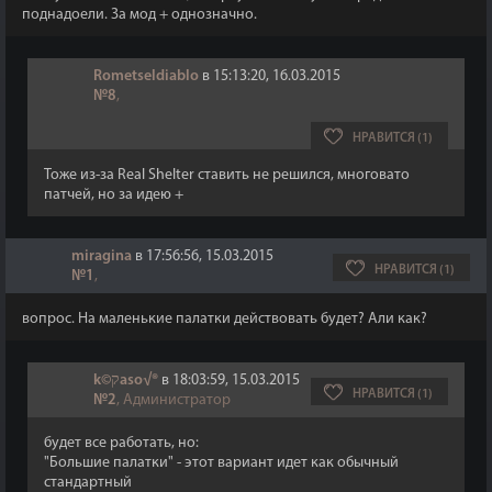
поднадоели. За мод + однозначно.
Rometseldiablo
в 15:13:20, 16.03.2015
№8
,
НРАВИТСЯ (1)
Тоже из-за Real Shelter ставить не решился, многовато
патчей, но за идею +
miragina
в 17:56:56, 15.03.2015
НРАВИТСЯ (1)
№1
,
вопрос. На маленькие палатки действовать будет? Али как?
k©קaso√®
в 18:03:59, 15.03.2015
НРАВИТСЯ (1)
№2
, Администратор
будет все работать, но:
"Большие палатки" - этот вариант идет как обычный
стандартный