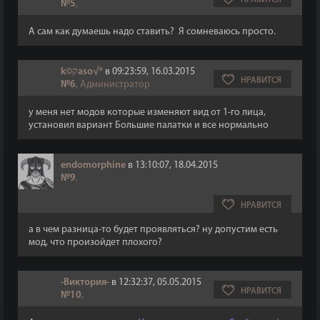
НРАВИТСЯ
№5
,
А сам как думаешь надо ставить? Я сомневаюсь просто.
k©קaso√®
в 09:23:59, 16.03.2015
НРАВИТСЯ
№6
, Администратор
у меня нет модов которые изменяют вид от 1-го лица,
установил вариант Большие палатки и все нормально
endomorphine
в 13:10:07, 18.04.2015
№9
,
НРАВИТСЯ
а в чем разница-то будет проявляться? ну допустим есть
мод, что произойдет плохого?
-Виктория-
в 12:32:37, 05.05.2015
НРАВИТСЯ
№10
,