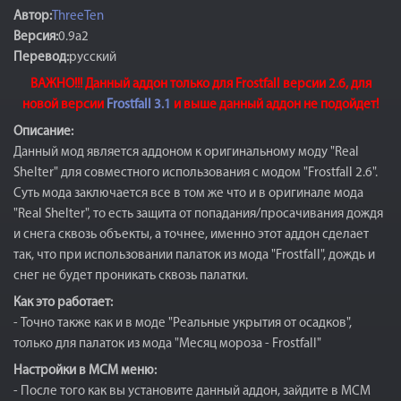
Автор:
ThreeTen
Версия:
0.9а2
Перевод:
русский
ВАЖНО!!! Данный аддон только для Frostfall версии 2.6, для
новой версии
Frostfall 3.1
и выше данный аддон не подойдет!
Описание:
Данный мод является аддоном к оригинальному моду "Real
Shelter" для совместного использования с модом "Frostfall 2.6".
Суть мода заключается все в том же что и в оригинале мода
"Real Shelter", то есть защита от попадания/просачивания дождя
и снега сквозь объекты, а точнее, именно этот аддон сделает
так, что при использовании палаток из мода "Frostfall", дождь и
снег не будет проникать сквозь палатки.
Как это работает:
- Точно также как и в моде "Реальные укрытия от осадков",
только для палаток из мода "Месяц мороза - Frostfall"
Настройки в МСМ меню:
- После того как вы установите данный аддон, зайдите в МСМ