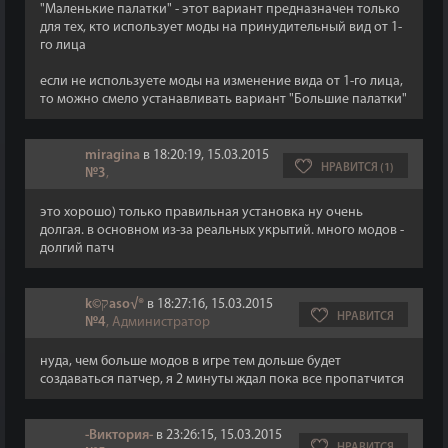
"Маленькие палатки" - этот вариант предназначен только
для тех, кто использует моды на принудительный вид от 1-
го лица
если не используете моды на изменение вида от 1-го лица,
то можно смело устанавливать вариант "Большие палатки"
miragina
в 18:20:19, 15.03.2015
НРАВИТСЯ (1)
№3
,
это хорошо) только правильная установка ну очень
долгая. в основном из-за реальных укрытий. много модов -
долгий патч
k©קaso√®
в 18:27:16, 15.03.2015
НРАВИТСЯ
№4
, Администратор
нуда, чем больше модов в игре тем дольше будет
создаваться патчер, я 2 минуты ждал пока все пропатчится
-Виктория-
в 23:26:15, 15.03.2015