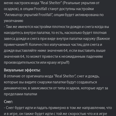
меню настроек мода "Real Shelter" (Реальные укрытия от
осадков), в опции Frostfall станут доступны настройки
"Активатор укрытий Frostfall", опция будет активирована по
умолчанию
- Там же имеются настройки плотности дождя и снега когда вы
находитесь внутри палатки, то есть, насколько будет плотная
завеса дождя и снега при виде внутри палатки наружу (Важное
примечание!!!: Количество излучаемых частиц для снега и
дождя выставляйте ниже значения 64, если выставить выше
значения 64, то может привести к неожиданным падениям
производительности или краху игры!!!)
Визуальные эффекты:
В отличие от оригинала мода "Real Shelter", снег и дождь,
которые вы видите снаружи палатки будут создаваться
динамически, в зависимости от типа осадков, которые идут за
пределами палатки
Снег:
- Снег будет идти и падать примерно в том же направлении, что
и в игре, он также будет идти с той же скоростью что и в игре