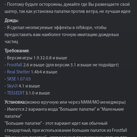
- Поэтому будьте осторожны, думайте где Вы размещаете свой
шатер, так как установка палатки против ветра, не лучшая идея
Дождь:
- Я сделал неописуемые эффекты в nifskope, чтобы
предоставить вам наиболее точную имитацию дождевых
частиц
Требования:
- Версия игры 1.9.32.0.8 и выше
-
Frostfall
2.6 и выше (для версии 3.1 и выше не подойдет)
-
Real Shelter
1.4b4 и выше
-
SKSE 1.07.03
-
SkyUI
4.1 и выше
-
TES5EDIT
3.1.0 и выше
Установка:
(можно вручную или через NMM/MO менеджеры)
- Имеется 2 варианта мода "Большие палатки" и "Маленькие
палатки"
"Большие палатки" - этот вариант идет как обычный
стандартный, при использовании больших палаток из Frostfall