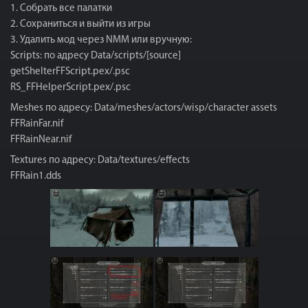
1. Собрать все палатки
2. Сохраниться и выйти из игры
3. Удалить мод через NMM или вручную:
Scripts: по адресу Data/scripts/[source]
getShelterFFScript.pex/.psc
RS_FFHelperScript.pex/.psc
Meshes по адресу: Data/meshes/actors/wisp/character assets
FFRainFar.nif
FFRainNear.nif
Textures по адресу: Data/textures/effects
FFRain1.dds