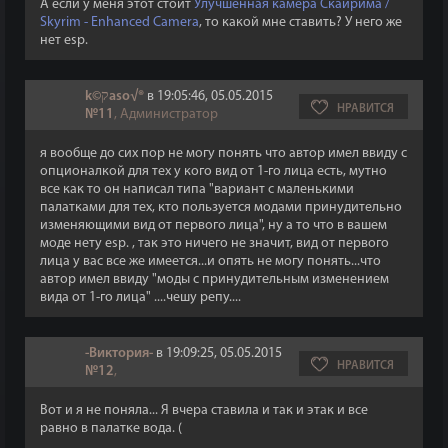
А если у меня этот стоит
Улучшенная камера Скайрима /
Skyrim - Enhanced Camera
, то какой мне ставить? У него же
нет esp.
k©קaso√®
в 19:05:46, 05.05.2015
НРАВИТСЯ
№11
, Администратор
я вообще до сих пор не могу понять что автор имел ввиду с
опционалкой для тех у кого вид от 1-го лица есть, мутно
все как то он написал типа "вариант с маленькими
палатками для тех, кто пользуется модами принудительно
изменяющими вид от первого лица", ну а то что в вашем
моде нету esp. , так это ничего не значит, вид от первого
лица у вас все же имеется...и опять не могу понять...что
автор имел ввиду "моды с принудительным изменением
вида от 1-го лица" ....чешу репу....
-Виктория-
в 19:09:25, 05.05.2015
НРАВИТСЯ
№12
,
Вот и я не поняла... Я вчера ставила и так и этак и все
равно в палатке вода. (