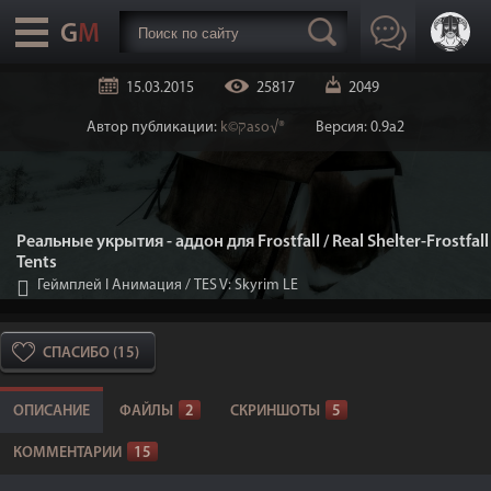
15.03.2015
25817
2049
Автор публикации:
k©קaso√®
Версия: 0.9а2
Реальные укрытия - аддон для Frostfall / Real Shelter-Frostfall
Tents
Геймплей I Анимация
/
TES V: Skyrim LE
СПАСИБО (15)
ОПИСАНИЕ
ФАЙЛЫ
2
СКРИНШОТЫ
5
КОММЕНТАРИИ
15