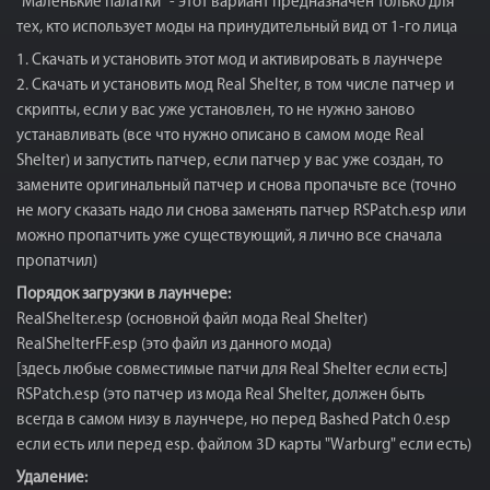
"Маленькие палатки" - этот вариант предназначен только для
тех, кто использует моды на принудительный вид от 1-го лица
1. Скачать и установить этот мод и активировать в лаунчере
2. Скачать и установить мод Real Shelter, в том числе патчер и
скрипты, если у вас уже установлен, то не нужно заново
устанавливать (все что нужно описано в самом моде Real
Shelter) и запустить патчер, если патчер у вас уже создан, то
замените оригинальный патчер и снова пропачьте все (точно
не могу сказать надо ли снова заменять патчер RSPatch.esp или
можно пропатчить уже существующий, я лично все сначала
пропатчил)
Порядок загрузки в лаунчере:
RealShelter.esp (основной файл мода Real Shelter)
RealShelterFF.esp (это файл из данного мода)
[здесь любые совместимые патчи для Real Shelter если есть]
RSPatch.esp (это патчер из мода Real Shelter, должен быть
всегда в самом низу в лаунчере, но перед Bashed Patch 0.esp
если есть или перед esp. файлом 3D карты "Warburg" если есть)
Удаление: