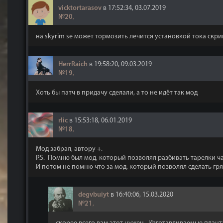
vicktortarasov
в 17:52:34, 03.07.2019
№20
,
на skyrim se может тормозить лечится установкой тока скри
HerrRaich
в 19:58:20, 09.03.2019
№19
,
Хоть бы патч в придачу сделали, а то не идёт так мод
rlic
в 15:53:18, 06.01.2019
№18
,
Мод забрал, автору +.
P.S. Помню был мод, который позволял разбивать тарелки ч
И потом не помню что за мод, который позволял сделать гряд
degvbuiyt
в 16:40:06, 15.03.2020
№21
,