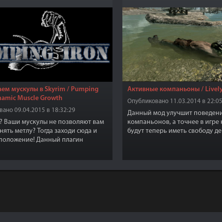
ем мускулы в Skyrim / Pumping
Активные компаньоны / Lively
ynamic Muscle Growth
Опубликовано 11.03.2014 в 22:05
ано 09.04.2015 в 18:32:29
Данный мод улучшит поведен
? Ваши мускулы не позволяют вам
компаньонов, а точнее в игр
нять метлу? Тогда заходи сюда и
будут теперь иметь свободу де
положение! Данный плагин
компаньоны будут исследовать
т нотку реализма в игру. С ним вы
округе от вас, компаньоны не 
накачать себе мускулы и стать
столбом, делают все то же что
м силачом на просторах
Серана, перемещаются, заним
а.
делами и т.д.