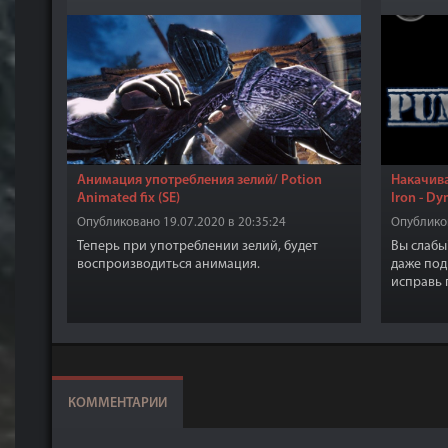
Анимация употребления зелий/ Potion
Накачива
Animated fix (SE)
Iron - D
Опубликовано 19.07.2020 в 20:35:24
Опубликов
Теперь при употреблении зелий, будет
Вы слабы
воспроизводиться анимация.
даже под
исправь 
добавляе
сможете 
настоящи
Скайрим
КОММЕНТАРИИ