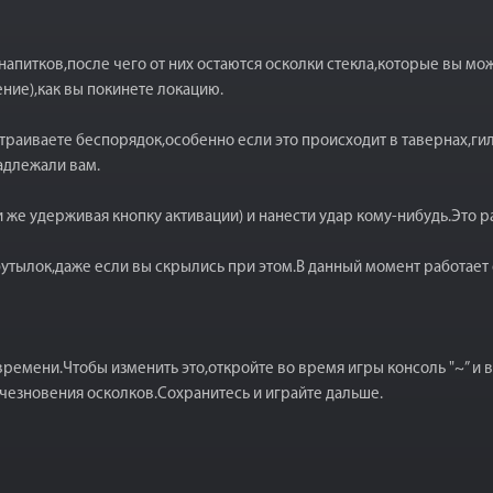
напитков,после чего от них остаются осколки стекла,которые вы мож
ние),как вы покинете локацию.
раиваете беспорядок,особенно если это происходит в тавернах,гил
адлежали вам.
и же удерживая кнопку активации) и нанести удар кому-нибудь.Это р
утылок,даже если вы скрылись при этом.В данный момент работает 
времени.Чтобы изменить это,откройте во время игры консоль "~” и 
езновения осколков.Сохранитесь и играйте дальше.