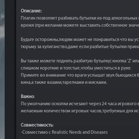
Описание:
Плагин позволяет разбивать бутылки из-под алкогольных 
время (при желании можете выставить собственное значе
Будьте осторожны,людям может не понравиться что вы уст
тюрьму за хулиганство,даже если разбитые бутылки прин
Вы также можете поднять разбитую бутылку( кнопка 'Z' ил
слишком короткие и толстые,чтобы уместиться в руке.
Примите во внимание что враги услышат звук бьющихся б
вина,а также вазами,тарелками и мисками.
Важно:
По умолчанию осколки исчезают через 24 часа игрового 
желаемым количеством игровых часов,требуемых для исч
Совместимость:
-Совместимо с Realistic Needs and Diseases