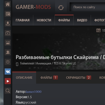
GAMER-
MODS
ГЛАВНАЯ
НОВОСТИ
ФАЙЛЫ
ВИДЕО
ФОТОГ
15
Разбиваемые бутылки Скайрима / De
Геймплей I Анимация
/
TES V: Skyrim LE
ОПИСАНИЕ
ФАЙЛЫ
1
СКРИНШОТЫ
2
КО
lamer1000
Автор:
Версия:
1.5
Язык:
русский