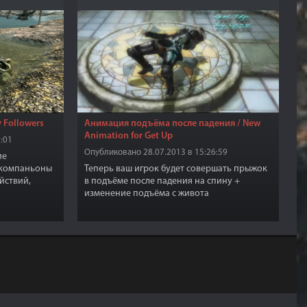
 Followers
Анимация подъёма после падения / New
Animation for Get Up
:01
Опубликовано 28.07.2013 в 15:26:59
ие
е компаньоны
Теперь ваш игрок будет совершать прыжок
йствий,
в подъёме после падения на спину +
 местность в
изменение подъёма с живота
стоят
 например
аются своими