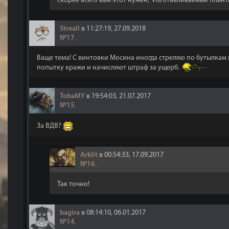
скорее всего вам этот нужен, Изготавливаемые плантаци
Streall
в 11:27:19, 27.09.2018
№17
,
Ваще тема! С винтовки Мосина иногда стреляю по бутылкам и
попытку кражи и начисляют штраф за ущерб.
TobaMY
в 19:54:03, 21.07.2017
№15
,
За ВДВ?
Arklit
в 00:54:33, 17.09.2017
№16
,
Так точно!
bagira
в 08:14:10, 06.01.2017
№14
,