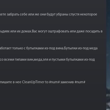
ете забрать себе или же они будут убраны спустя некоторое
ьдиях или их домах.Вас могут оштрафовать или даже посадить в
аботает только с бутылками из-под вина.Бутылки из-под меда
со всеми типами вин,меда,эля и пустыми бутылками из-под
впишите в нее CleanUpTimer to #num# заменив #num#