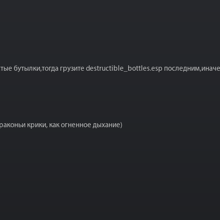
е бутылки,тогда грузите destructible_bottles.esp последним,иначе 
раконьи крики, как огненное дыхание)