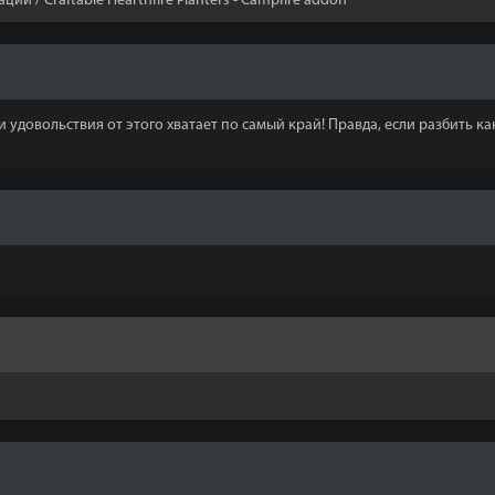
и / Craftable Hearthfire Planters - Campfire addon
 удовольствия от этого хватает по самый край! Правда, если разбить ка