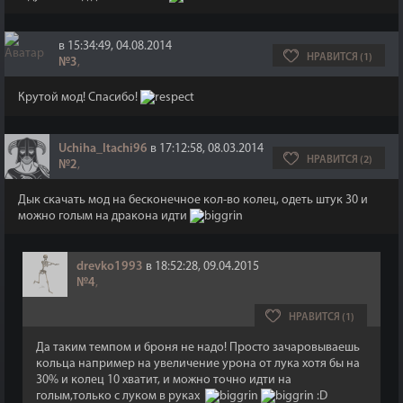
в 15:34:49, 04.08.2014
НРАВИТСЯ (1)
№3
,
Крутой мод! Спасибо!
Uchiha_Itachi96
в 17:12:58, 08.03.2014
НРАВИТСЯ (2)
№2
,
Дык скачать мод на бесконечное кол-во колец, одеть штук 30 и
можно голым на дракона идти
drevko1993
в 18:52:28, 09.04.2015
№4
,
НРАВИТСЯ (1)
Да таким темпом и броня не надо! Просто зачаровываешь
кольца например на увеличение урона от лука хотя бы на
30% и колец 10 хватит, и можно точно идти на
голым,только с луком в руках
:D