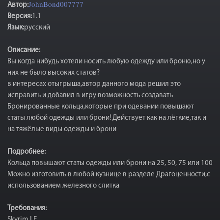
JohnBond007777
Автор:
Версия:
1.1
Язык:
русский
Описание:
Вы когда нибудь хотели носить любую одежду или броню,но у
них не было высоких статов?
в интересах отыгрыша,автор данного мода решил это
исправить и добавил в игру возможность создавать
Бронированные кольца,которые при одевании повышают
статы любой одежды или брони! Действует как на лёгкие,так и
на тяжёлые виды одежды и брони
Подробнее:
Кольца повышают статы одежды или брони на 25, 50, 75 или 100
Можно изготовить в любой кузнице в разделе Драгоценности,с
использованием железного слитка
Требования:
Skyrim LE