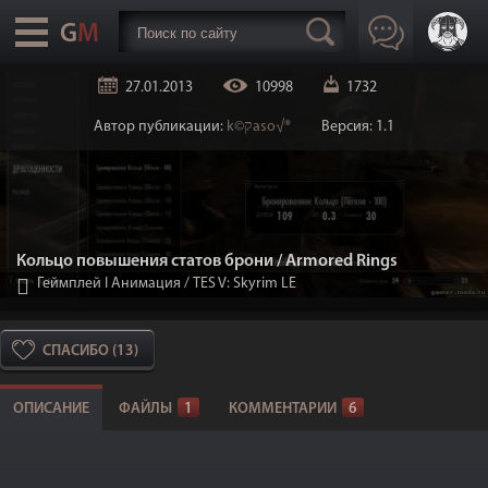
27.01.2013
10998
1732
Автор публикации:
k©קaso√®
Версия: 1.1
Кольцо повышения статов брони / Armored Rings
Геймплей I Анимация
/
TES V: Skyrim LE
СПАСИБО (13)
ОПИСАНИЕ
ФАЙЛЫ
1
КОММЕНТАРИИ
6