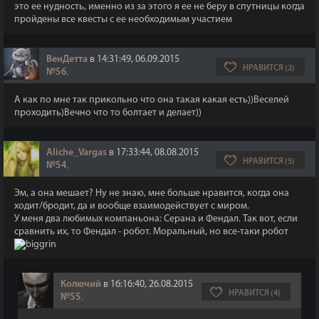
это ее нудность, именно из за этого я ее не беру в спутницы когда
пройдены все квесты с ее необходимым участием
ВенДетта
в 14:31:49, 06.09.2015
НРАВИТСЯ (2)
№56
,
А как по мне так прикольно что она такая какая есть))Веселей
проходить)Вечно что то болтает и делает))
Aliche_Vargas
в 17:33:44, 08.08.2015
НРАВИТСЯ (5)
№54
,
Эм, а она мешает? Ну не знаю, мне больше нравится, когда она
ходит/бродит, да и вообще взаимодействует с миром.
У меня два любимых компаньона: Серана и Фендал. Так вот, если
сравнить их, то Фендал - робот. Моральный, но все-таки робот
Колючий
в 16:16:40, 26.08.2015
НРАВИТСЯ (4)
№55
,