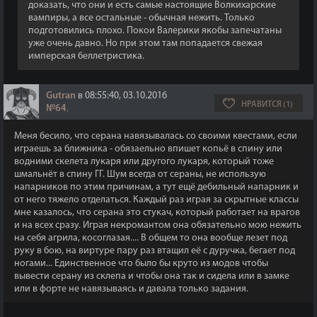
доказать, что они и есть самые настоящие Волкихарские
вампиры, а все остальные - обычная нежить. Только
подготовились плохо. Покои Валерики якобы запечатаны
уже очень давно. Но при этом там попадается свежая
имперская беллетристика.
Gutran
в 08:55:40, 03.10.2016
НРАВИТСЯ (1)
№64
,
Меня бесило, что серана навязывалась со своими квестами, если
играешь за ближника - обязаельно впишет копьё в спину или
водними скелета лукаря или другого лукаря, который тоже
шмальнёт в спину ГГ. Шум всегда от сераны, не использую
напарников по этим причинам, а тут ещё дебильный напарник и
от него тяжело отделаться. Каждый раз играя за скрытные классы
мне казалось, что серана это стукач, который работает на врагов
и на всех сразу. Играя некромантом она обязательно мою нежить
на себя агрила, косоглазая.... В общем то она вообще лезет под
руку в бою, на виртуре пару раз втащил её с дуручка, бегает под
ногами... Единственное что было бы круто из модов чтобы
вывести серану из склепа и чтобы она так и сидела или в замке
или в форте не навязываясь и давала только задания.