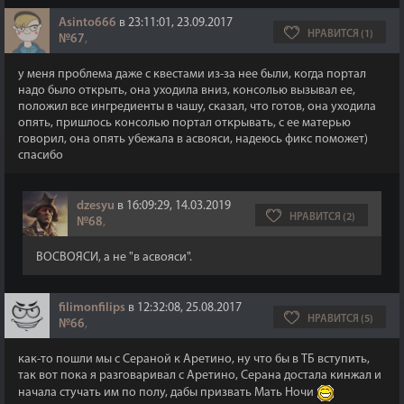
Asinto666
в 23:11:01, 23.09.2017
НРАВИТСЯ (1)
№67
,
у меня проблема даже с квестами из-за нее были, когда портал
надо было открыть, она уходила вниз, консолью вызывал ее,
положил все ингредиенты в чашу, сказал, что готов, она уходила
опять, пришлось консолью портал открывать, с ее матерью
говорил, она опять убежала в асвояси, надеюсь фикс поможет)
спасибо
dzesyu
в 16:09:29, 14.03.2019
НРАВИТСЯ (2)
№68
,
ВОСВОЯСИ, а не "в асвояси".
filimonfilips
в 12:32:08, 25.08.2017
НРАВИТСЯ (5)
№66
,
как-то пошли мы с Сераной к Аретино, ну что бы в ТБ вступить,
так вот пока я разговаривал с Аретино, Серана достала кинжал и
начала стучать им по полу, дабы призвать Мать Ночи