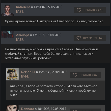
Katariene
в 14:51:07, 27.05.2015
НРАВИТСЯ (-1)
№51
,
Хуже Сераны только Найтария из Спеллфорс. Так что, самое оно.
Аванора
в 17:19:15, 15.04.2015
НРАВИТСЯ (14)
№39
,
Не знаю почему многим не нравится Серана. Она мой самый
любимый спутник. Ведет себя более реалистично, чем эти
остальные спутники "роботы".
Nelson54
в 19:58:33, 20.04.2015
НРАВИТСЯ (6)
№44
,
Аванора , я вполне согласен с тобой . И для чего этот мод
нужен я не знаю . У меня с Сераной никаких проблем не
было .
Dannato
в 18:45:05, 19.05.2015