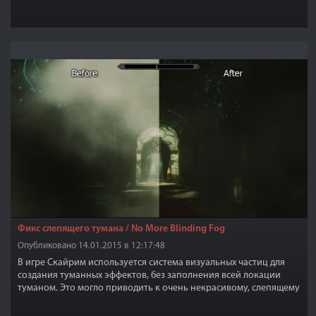
Фикс слепящего тумана / No More Blinding Fog
Опубликовано 14.01.2015 в 12:17:48
В игре Скайрим используется система визуальных частиц для
создания туманных эффектов, без заполнения всей локации
туманом. Это могло приводить к очень некрасивому, слепящему
туману при использовании ENB модификаций. Добавление
рендеринга частиц тумана, вызывало ослепительную белизну в