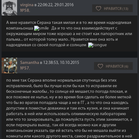
virgina
в 22:06:22, 29.01.2016
НРАВИТСЯ (13)
№58
,
А мне нравится Серана такая милая и в то же время надоедливая
компаньонша
Да и то что она взаимодействует с
окружающим миром тоже хорошо а не стоит как папоротник или
пальма... от которой толку мало.. Нравится мне она хоть и
надоедливая со своей погодой и солнцем
Samantha
в 12:38:53, 10.10.2015
НРАВИТСЯ (6)
№57
,
по мне так Серана вполне нормальная спутница без этих
исправлений, было бы лучше если бы как то исправили ее
бесконечные жалобы , то солнце ей мешает,то погода плохая, и
все похожее ее нытье, ну и во время боя сделать ее более меткой
что бы во врагов попадала чаще а не в ГГ , а то что она находясь
допустим в поместье довакина и там есть кузня, и она начинает
работать в ней или использовать олхимическую лабораторию
или что то зачаровывать, да пожалуйста пусть этим занимается, а
если перекрыла выход , так ей всегда можно как и другим
компаньонам указать где ей встать что бы не мешала выйти из
комнаты или какого другого места, самое раздражительное в ней