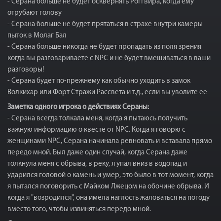
- Серана больше не будет осквернять Роггвира, когда ему
отрубают голову
- Серана больше не будет прятаться в страхе внутри камеры
пыток в Молаг Бал
- Серана больше никогда не будет пропадать из поля зрения
когда вы разговариваете с NPC и не будет вмешиваться в ваши
разговоры!
- Серана будет по-прежнему как обычно уходить в замок
Волкихар или Форт Стражи Рассвета и т.д., если вы уволите ее
Заметка одного игрока о действиях Сераны:
- Серана всегда толкала меня, когда я пытаюсь получить
важную информацию о квесте от NPC. Когда я говорю с
женщинами NPC, Серана начинала ревновать и вставала прямо
передо мной. Был даже один случай, когда Серана даже
толкнула меня с обрыва, в реку, я упал вниз в водопад и
ударился головой о камень и умер, это было в тот момент, когда
я пытался поговорить с Майком Лжецом на обочине обрыва. И
когда я "возродился", она имела наглость жаловаться на погоду
вместо того, чтобы извиняться передо мной.