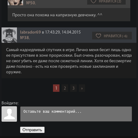
НРАВИТСЯ (2)
№50
,
Просто она похожа на капризную девчонку. ^^
labrador69
в 17:43:29, 14.04.2015
НРАВИТСЯ (-6)
№38
,
Самый надоедливый спутник в игре. Лично меня бесит лишь одно
ее присутствие в зоне прорисовки. Был очень разочарован, когда
не смог убить ее даже после сюжетной линии. Хотя ее бессмертие
даже полезно - есть на ком проверять новые заклинания и
оружие.
1
2
3
»
Войдите:
Отправить