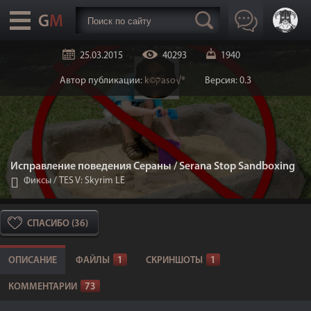
25.03.2015
40293
1940
Автор публикации:
k©קaso√®
Версия: 0.3
Исправление поведения Сераны / Serana Stop Sandboxing
Фиксы
/
TES V: Skyrim LE
СПАСИБО (36)
ОПИСАНИЕ
ФАЙЛЫ
1
СКРИНШОТЫ
1
КОММЕНТАРИИ
73