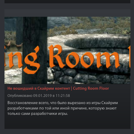
тех районах, где присутствует объемный туман. Это особенно
раздражает в двемерских руинах, с большим количеством пара,
в ледяных пещерах и заснеженных местностях, дующий ветер с
большим количеством снега в Кургане Ингола, практически
становится неиграбельным с ENB.
Не вошедший в Скайрим контент | Cutting Room Floor
Опубликовано 09.01.2019 в 11:21:58
Восстановление всего, что было вырезано из игры Скайрим
разработчиками по той или иной причине, которую знают
только сами разработчики игры.