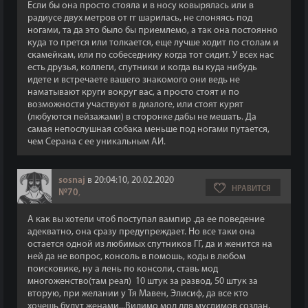
Если бы она просто стояла и в носу ковырялась или в
радиусе двух метров от гг шарилась, не слоняясь под
ногами, та да это было бы приемлемо, а так она постоянно
куда то прется или толкается, еще лучше ходит по столам и
скамейкам, или по собеседнику когда тот сидит. У всех нас
есть друзья, коллеги, спутники и когда вы куда нибудь
идете и встречаете вашего знакомого они ведь не
наматывают круги вокруг вас, а просто стоят и по
возможности участвуют в диалоге, или стоят курят
(любуются пейзажами) в сторонке дабы не мешать. Да
самая непослушная собака меньше под ногами путается,
чем Серана с ее уникальным АИ.
sosnaj
в 20:04:10, 20.02.2020
НРАВИТСЯ
№70
,
А как вы хотели чтоб поступал вампир .да ее поведение
адекватно, она сразу предупреждает. Но все таки она
остается одной из любимых спутников ГГ, да и женится на
ней да не вопрос, консоль в помошь, коды в любом
поисковике, ну а лень по консоли, ставь мод
многоженство(там реал) 10 штук за развод, 50 штук за
вторую, при желании у Тя Мавен, Элисиф, да все кто
хочешь будут женами...Видимо мод для муслимов создан,