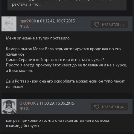
реклама, а что...
igar2000
в 01:12:42, 10.07.2015
НРАВИТСЯ (1)
№53
,
Меня описание в тупик поставило.
Камера пыток Молаг Бала ведь активируется вроде как по его
желанию?
Смысл Серане в ней прятаться или испытывать ужас?
Просто я всегда прохожу этот квест до ее появления и не в курсе,
а Вики молчит.
Да и Роггвар - как она его оскорблять может, если он тупо лежит
на плахе?
OKOPOK
в 11:00:29, 16.06.2015
НРАВИТСЯ (4)
№52
,
как раз прикольно то, что она такая активная и со всем
взаимодействует)