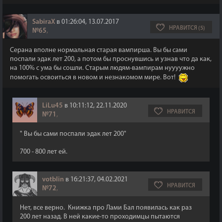
SabiraX
в 01:26:04, 13.07.2017
НРАВИТСЯ (5)
№65
,
Серана вполне нормальная старая вампирша. Вы бы сами
поспали эдак лет 200, а потом бы проснувшись и узнав что да как,
на 100% с ума бы сошли. Старым людям-вампирам нуууужно
помогать освоиться в новом и незнакомом мире. Вот!
LiLu45
в 10:11:12, 22.11.2020
НРАВИТСЯ
№71
,
" Вы бы сами поспали эдак лет 200"
700 - 800 лет ей.
votblin
в 16:21:37, 04.02.2021
НРАВИТСЯ
№72
,
Нет, все верно. Книжка про Лами Бал появилась как раз
200 лет назад. В ней какие-то проходимцы пытаются