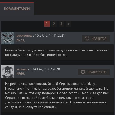
КОММЕНТАРИИ
1
2
3
»
bebronux
в 15:29:40, 14.11.2021
НРАВИТСЯ
№73
,
Больше бесит когда она отстает по дороге к мобам и не помогает
по факту, а так я её люблю конечно же.
sosnaj
в 19:43:42, 20.02.2020
НРАВИТСЯ (8)
№69
,
Не ребят, извините пожалуйста. Я Серану ломать не буду.
Насколько я понимаю там разрабы спецом ее такой сделали... Ну
можно Вилью , тот еще подарок, но это все таки мод. И такую как
Серана во всем скайриме больше нет, так что ломать ее
,,,возможно и часть скриптов положить...С полным уважением к
сайту, я не рискну такое ставить.