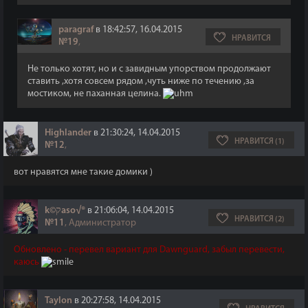
paragraf
в 18:42:57, 16.04.2015
НРАВИТСЯ
№19
,
Не только хотят, но и с завидным упорством продолжают
ставить ,хотя совсем рядом ,чуть ниже по течению ,за
мостиком, не паханная целина.
Highlander
в 21:30:24, 14.04.2015
НРАВИТСЯ (1)
№12
,
вот нравятся мне такие домики )
k©קaso√®
в 21:06:04, 14.04.2015
НРАВИТСЯ (2)
№11
, Администратор
Обновлено - перевел вариант для Dawnguard, забыл перевести,
каюсь
Taylon
в 20:27:58, 14.04.2015