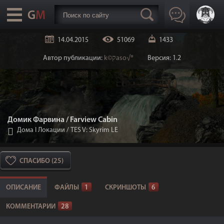
14.04.2015
51069
1433
Автор публикации:
k©קaso√®
Версия: 1.2
Домик Фарвина / Farview Cabin
Дома I Локации
/
TES V: Skyrim LE
СПАСИБО (25)
ОПИСАНИЕ
ФАЙЛЫ
1
СКРИНШОТЫ
6
КОММЕНТАРИИ
28