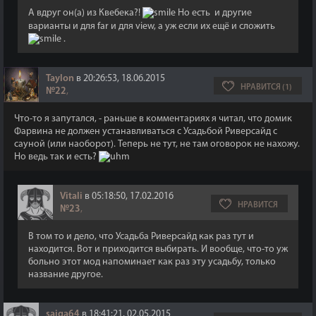
А вдруг он(а) из Квебека?!
Но есть и другие
варианты и для far и для view, а уж если их ещё и сложить
.
Taylon
в 20:26:53, 18.06.2015
НРАВИТСЯ (1)
№22
,
Что-то я запутался, - раньше в комментариях я читал, что домик
Фарвина не должен устанавливаться с Усадьбой Риверсайд с
сауной (или наоборот). Теперь не тут, не там оговорок не нахожу.
Но ведь так и есть?
Vitali
в 05:18:50, 17.02.2016
НРАВИТСЯ
№23
,
В том то и дело, что Усадьба Риверсайд как раз тут и
находится. Вот и приходится выбирать. И вообще, что-то уж
больно этот мод напоминает как раз эту усадьбу, только
название другое.
saiga64
в 18:41:21, 02.05.2015