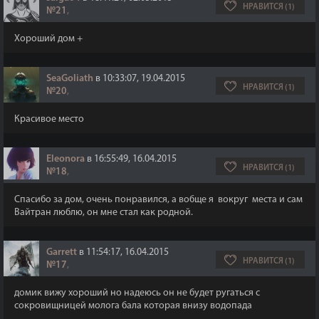
НРАВИТСЯ (1)
№21
,
Хороший дом +
SeaGoliath
в 10:33:07, 19.04.2015
НРАВИТСЯ (1)
№20
,
Красивое место
Eleonora
в 16:55:49, 16.04.2015
НРАВИТСЯ (1)
№18
,
Спасибо за дом, очень понравился, а вобще я вокруг места и сам
Вайтран люблю, он мне стал как родной.
Garrett
в 11:54:17, 16.04.2015
НРАВИТСЯ (1)
№17
,
домик вижу хороший но надеюсь он не будет ругаться с
сокровищницей молога бала которая внизу водопада