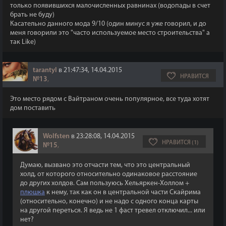
только появившихся малочисленных равнинах (водопады в счет
брать не буду)
Касательно данного мода 9/10 (один минус я уже говорил, и до
меня говорили это "часто используемое место строительства" а
так Like)
tarantyl
в 21:47:34, 14.04.2015
НРАВИТСЯ
№13
,
Это место рядом с Вайтраном очень популярное, все туда хотят
дом поставить
Wolfsten
в 23:28:08, 14.04.2015
НРАВИТСЯ (1)
№15
,
Думаю, вызвано это отчасти тем, что это центральный
холд, от которого относительно одинаковое расстояние
до других холдов. Сам пользуюсь Хельяркен-Холлом +
плюшка
к нему, так как он в центральной части Скайрима
(относительно, конечно) и не надо с одного конца карты
на другой переться. Я ведь не 1 фаст тревел отключил... или
нет?