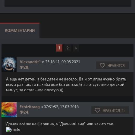
КОММЕНТАРИИ
1
2
»
Alexandrit1
в 23:16:41, 09.08.2021
НРАВИТСЯ
№28
,
А еще нет детей, а без детей не весело. Да и от игры нужно брать
все, а раз так, то нахиба дом без детской? За отсутствие детской
минус, за остальное плюсую.)))
Fchizitraag
в 07:31:52, 17.03.2016
НРАВИТСЯ (1)
№24
,
Домик всё же не Фарвина, а "Дальний вид" или как-то так.