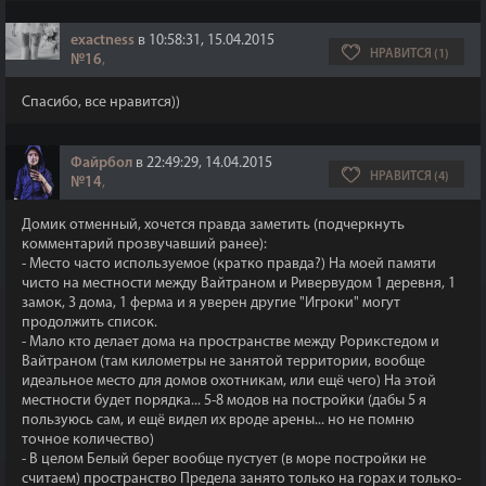
exactness
в 10:58:31, 15.04.2015
НРАВИТСЯ (1)
№16
,
Спасибо, все нравится))
Файрбол
в 22:49:29, 14.04.2015
НРАВИТСЯ (4)
№14
,
Домик отменный, хочется правда заметить (подчеркнуть
комментарий прозвучавший ранее):
- Место часто используемое (кратко правда?) На моей памяти
чисто на местности между Вайтраном и Ривервудом 1 деревня, 1
замок, 3 дома, 1 ферма и я уверен другие "Игроки" могут
продолжить список.
- Мало кто делает дома на пространстве между Рорикстедом и
Вайтраном (там километры не занятой территории, вообще
идеальное место для домов охотникам, или ещё чего) На этой
местности будет порядка... 5-8 модов на постройки (дабы 5 я
пользуюсь сам, и ещё видел их вроде арены... но не помню
точное количество)
- В целом Белый берег вообще пустует (в море постройки не
считаем) пространство Предела занято только на горах и только-