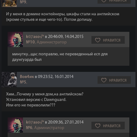
НРАВИТСЯ
№9
,
И у меня в домике контейнеры, шкафы стали на английском
(кроме стульев и еще чего-то). Потом допишу.
k©קaso√®
в 20:46:09, 14.04.2015
НРАВИТСЯ
№10
, Администратор
минутку...щас поправлю, не переведенный есп для
даунгуарда был
Вов4ик
в 09:23:52, 16.01.2014
НРАВИТСЯ
№5
,
Хмм...Почему у меня дом,на английском?
Установил версию с Dawnguard.
Или его не переволили???
k©קaso√®
в 20:09:36, 27.01.2014
НРАВИТСЯ
№6
, Администратор