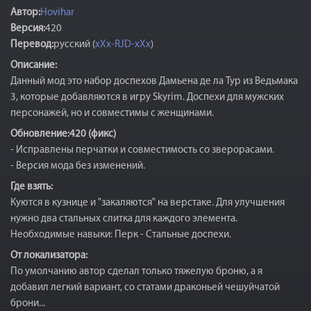
Автор:
Hovihar
Версия:
420
Перевод:
русский (
xXx-RJD-xXx
)
Описание:
Данный мод это набор доспехов Дамьена де ла Тур из Ведьмака
3, которые добавляются в игру Skyrim. Доспехи для мужских
персонажей, но и совместимы с женщинами.
Обновление:420 (фикс)
- Исправлены перчатки и совместимость со зверорасами.
- Версия мода без изменений.
Где взять:
Куются в кузнице и "закаляются" на верстаке. Для улучшения
нужно два стальных слитка для каждого элемента.
Необходимые навыки: Перк - Стальные доспехи.
От локализатора:
По умолчанию автор сделал только тяжелую броню, а я
добавил легкий вариант, со статами драконьей чешуйчатой
брони...