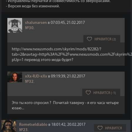
- Исправлены перчатки и совместимость со зверорасами.
- Версия мода без изменений.
shalunarsen
в 07:03:45, 21.02.2017
№30
,
НРАВИТСЯ (2)
http://www.nexusmods.com/skyrim/mods/82282/?
tab=2&navtag=http%3A%2F%2Fwww.nexusmods.com%2Fskyrim%2F
pUp=1 перевод этого мода будет?
xXx-RJD-xXx
в 09:19:39, 21.02.2017
№32
,
НРАВИТСЯ (-1)
Это ты кого спросил ? Почитай таверну - я его часа четыре
юзаю...
Rometseldiablo
в 18:01:42, 20.02.2017
НРАВИТСЯ
№23
,