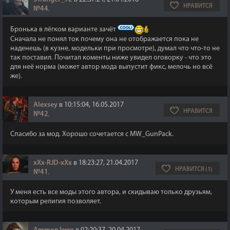
НРАВИТСЯ
№44
,
Бронька в лёгком варианте зачёт
Сначала не понял ток почему она не отображается пока не
наденешь (в кузне, модельки при просмотре), думал что что-то не
так поставил. Почитал коменты ниже увидел оговорку - что это
для неё норма (может автор мода выпустит фикс, мелочь но всё
же).
Alexsey
в 10:15:04, 16.05.2017
НРАВИТСЯ
№42
,
Спасибо за мод. Хорошо сочетается с MW_GunPack.
xXx-RJD-xXx
в 18:23:27, 21.04.2017
НРАВИТСЯ (1)
№41
,
У меня есть все моды этого автора, и скидываю только друзьям,
которым религия позволяет.