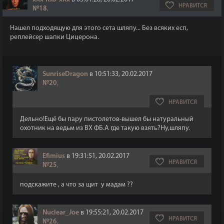
НРАВИТСЯ
№18
,
Нашел подходящую для этого сета шляпу... Без всяких есп,
реплейсер шапки Цицерона.
SunriseDragon
в 10:51:33, 20.02.2017
№20
,
НРАВИТСЯ
Дельно!Ещё бы пару пистолетов-вышел бы натуральный
охотник на ведьм из ВХ ФБ.А где такую взять?Ну,шляпу.
Efimius
в 19:31:51, 20.02.2017
НРАВИТСЯ
№25
,
подскажите , а что за щит у мадам ??
Nuclear_Joe
в 19:55:21, 20.02.2017
НРАВИТСЯ
№26
,