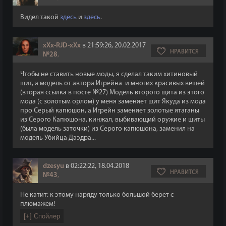
Видел такой
здесь
и
здесь
.
xXx-RJD-xXx
в 21:59:26, 20.02.2017
НРАВИТСЯ
№28
,
Чтобы не ставить новые моды, я сделал таким хитиновый
щит, а модель от автора Игрейна и многих красивых вещей
(вторая ссылка в посте №27) Модель второго щита из этого
мода (с золотым орлом) у меня заменяет щит Якуда из мода
про Серый капюшон, а Игрейн заменяет золотые ятаганы
из Серого Капюшона, кинжал, выбивающий оружие и щиты
(была модель заточки) из Серого капюшона, заменил на
модель Убийца Даэдра...
dzesyu
в 02:22:22, 18.04.2018
НРАВИТСЯ
№43
,
Не катит: к этому наряду только большой берет с
плюмажем!