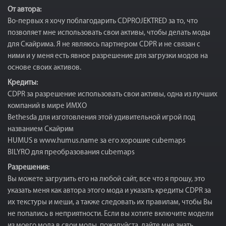
От автора:
Во-первых я хочу поблагодарить CDPROJEKTRED за то, что
позволяет мне использовать свои активы, чтобы делать моды
для Скайрима. Я не являюсь партнером CDPR и не связан с
ними и у меня есть явное разрешение для загрузки модов на
основе своих активов.
Кредиты:
CDPR за разрешение использовать свои активы, одна из лучших
компаний в мире ИМХО
Bethesda для изготовления этой удивительной игрой под
названием Скайрим
HUMUS в www.humus.name за его хорошие cubemaps
BILYRO для преобразования cubemaps
Разрешения:
Вы можете загрузить его на любой сайт, все что я прошу, это
указать меня как автора этого мода и указать кредиты CDPR за
их текстуры и меши, а также следовать их правилам, чтобы Вы
не попались в неприятности. Если вы хотите включите модели
из моего мода в свои моды, пожалуйста, дайте мне знать.