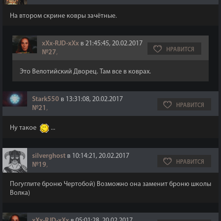
На втором скрине ковры зачётные.
xXx-RJD-xXx
в 21:45:45, 20.02.2017
НРАВИТСЯ
№27
,
Это Велотийский Дворец. Там все в коврах.
Stark550
в 13:31:08, 20.02.2017
НРАВИТСЯ
№21
,
Ну такое
...
silverghost
в 10:14:21, 20.02.2017
НРАВИТСЯ
№19
,
Погуглите броню Чертобой) Возможно она заменит броню школы
Волка)
xXx-RJD-xXx
в 05:01:28, 20.02.2017