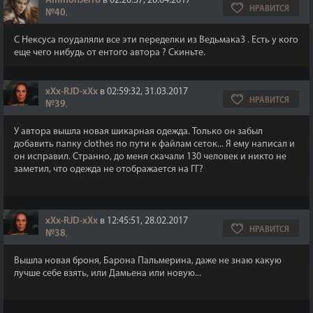
AmmonJerro
в 02:20:37, 20.04.2017
НРАВИТСЯ
№40
,
C Нексуса поудаляли все эти переделки из Ведьмака3 . Есть у кого
еще чего нибудь от ентого автора ? Скиньте.
xXx-RJD-xXx
в 02:59:32, 31.03.2017
НРАВИТСЯ
№39
,
У автора вышла новая шикарная одежда. Только он забыл
добавить папку clothes по пути к файлам сеток... Я ему написал и
он исправил. Странно, до меня скачали 130 человек и никто не
заметил, что одежда не отображается на ГГ?
xXx-RJD-xXx
в 12:45:51, 28.02.2017
НРАВИТСЯ
№38
,
Вышла новая броня, Барона Пальмерина, даже не знаю какую
лучше себе взять, или Дамьена или новую...