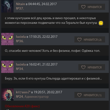
Nitain
в 04:44:45, 24.02.2017
НРАВИТСЯ
№37
,
с этим кунтушем всё длц кровь и вино прошел, в некоторых
моментах персонажи подмечали что на Геральте был кунтуш
luciela
в 17:50:25, 22.02.2017
НРАВИТСЯ (2)
№36
,
О, спасибо мил человек! Хоть и без физики, пофиг. Одёжка топ.
luciela
в 16:02:41, 21.02.2017
НРАВИТСЯ
№34
,
Беру. Эх, если б кто кунтуш Ольгерда адаптировал и с физикой...
k©קaso√®
в 19:20:51, 20.02.2017
НРАВИТСЯ (1)
№24
, Администратор
Обновление:420 (фикс)