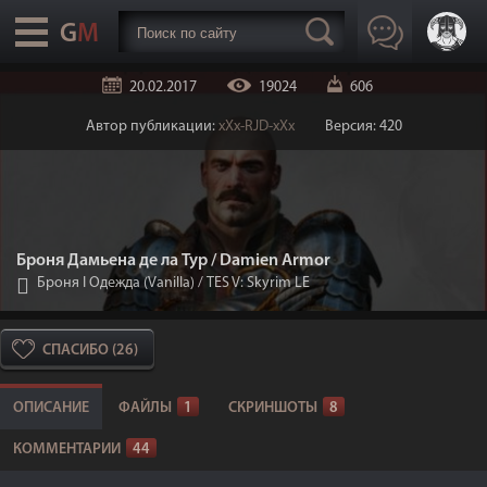
20.02.2017
19024
606
Автор публикации:
xXx-RJD-xXx
Версия: 420
Броня Дамьена де ла Тур / Damien Armor
Броня I Одежда (Vanilla)
/
TES V: Skyrim LE
СПАСИБО (26)
ОПИСАНИЕ
ФАЙЛЫ
1
СКРИНШОТЫ
8
КОММЕНТАРИИ
44