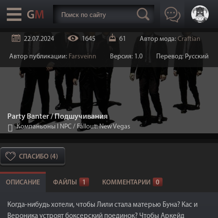
22.07.2024
1645
61
Автор мода:
Craftian
Автор публикации:
Farsveinn
Версия: 1.0
Перевод: Русский
Party Banter / Подшучивания
Компаньоны I NPC
/
Fallout: New Vegas
СПАСИБО (4)
ОПИСАНИЕ
ФАЙЛЫ
1
КОММЕНТАРИИ
0
Когда-нибудь хотели, чтобы Лили стала матерью Буна? Кас и
Вероника устроят боксерский поединок? Чтобы Аркейд