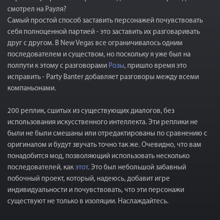
смотрел на Рауля?
Самый простой способ заставить персонажей почувствовать
себя полноценной партией - это заставить их разговаривать
друг с другом. В New Vegas все ограничивалось одним
последователем и существом, но поскольку я уже был на
полпути к этому с разговорами
Розы
, пришло время это
исправить - Party Banter добавляет разговоры между всеми
компаньонами.
200 реплик, сшитых из существующих диалогов, без
использования искусственного интеллекта. Эти реплики не
были не были смешаны или отредактированы по сравнению с
оригиналом и будут звучать точно так же. Очевидно, что вам
понадобится мод, позволяющий использовать несколько
последователей, как
этот
. Это был небольшой забавный
побочный проект, который, надеюсь, добавит игре
индивидуальности и почувствовать, что эти персонажи
существуют не только в изоляции. Наслаждайтесь.