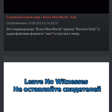
О дивный новый мир / Brave New World - Хаб
Опубликовано 19.08.2025 в 16:28:57
Это перевод мода "Brave New World" версии "Revoice Only" (c
аудиофайлами формата ".wav") и патчей к нему.