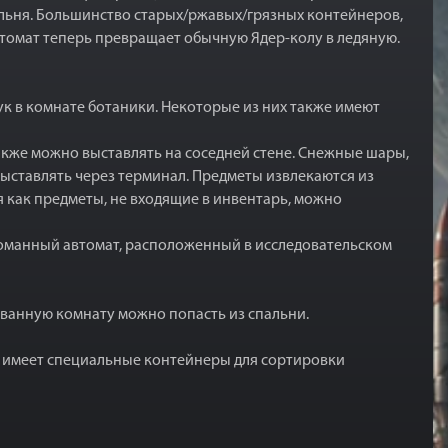
альня. Большинство старых/ржавых/грязных контейнеров,
автомат теперь превращает обычную Ядер-колу в ледяную.
ук в комнате ботаники. Некоторые из них также имеют
также можно выставлять на соседней стене. Снежные шары,
 выставлять через терминал. Предметы извлекаются из
я как предметы, не входящие в инвентарь, можно
сломанный автомат, расположенный в исследовательском
 В ванную комнату можно попасть из спальни.
та имеет специальные контейнеры для сортировки