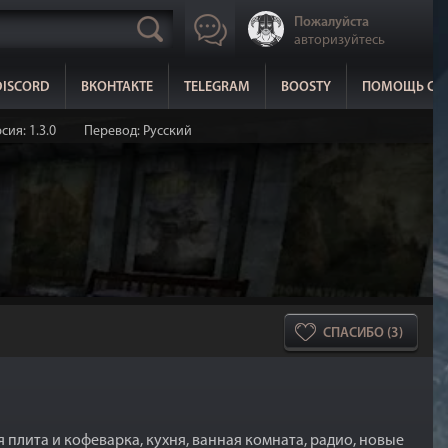
Пожалуйста
авторизуйтесь
DISCORD
ВКОНТАКТЕ
TELEGRAM
BOOSTY
ПОМОЩЬ СА
сия: 1.3.0
Перевод: Русский
СПАСИБО (3)
плита и кофеварка, кухня, ванная комната, радио, новые