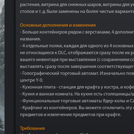
растения, витрина для снежных шаров, витрины для 
столов и т. д. были заменены на более чистые вариа
Основные дополнения и изменения
- Больше контейнеров рядом с верстаками, 4 дополни
названия.
- 4 отдельные полки, каждая для одного из 4 основн
не относящиеся к DLC, отображаются сразу после их 
вашего инвентаря при выставлении (с сохранением со
выставлять сразу после завершения соответствующего
- Голографический торговый автомат. Изначально по
центре Y-0.
- Кухонная плита - станция для крафта у костра, и ко
- Кухня и ванная комната. На кухне есть столешницы/
- Функциональные торговые автоматы Ядер-колы и Са
- Крафтинг из контейнеров. Вы можете отключить эт
предметов и извлечения предметов при крафте.
Требования