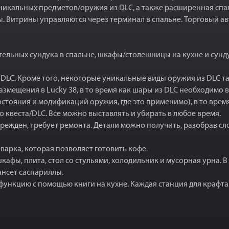
уникальных предметов/оружия из DLC, а также расширенная сп
нты. Витрины управляются через терминал в спальне. Торговый 
тельных сундука в спальне, шкафы/столешницы на кухне и сунд
ых DLC. Кроме того, некоторые уникальные виды оружия из DLC 
размещения в Lucky 38, в то время как шары из DLC необходимо
стояния и модификаций оружия, где это применимо), в то врем
 квеста/DLC. Все можно выставлять и убирать в любое время.
врежден, требует ремонта. Детали можно получить, разобрав 
феварка, которая позволяет готовить кофе.
шкафы, плита, стол со стульями, холодильник и мусорная урна.
нсет саспариллы.
у функцию с помощью книги на кухне. Каждая станция для краф