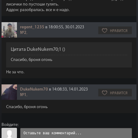
лисички по пустоши гулять.
Аддон: разобралась. все н е надо.
regent_1235
в 18:00:55, 30.01.2023
НРАВИТСЯ
№2
,
Цитата
DukeNukem70;1
(
)
Спасибо, броня огонь
Не за что.
DukeNukem70
в 14:08:33, 14.01.2023
НРАВИТСЯ
№1
,
Спасибо, броня огонь
Войдите: