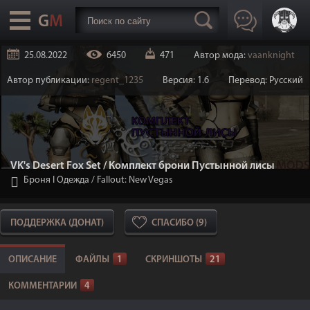
25.08.2022
6450
471
Автор мода:
vaanknight
Автор публикации:
regent_1235
Версия: 1.6
Перевод: Русский
VK's Desert Fox Set / Комплект брони Пустынной лисы
Броня I Одежда
/
Fallout: New Vegas
ПОДДЕРЖКА (ДОНАТ)
СПАСИБО (9)
ОПИСАНИЕ
ФАЙЛЫ
1
СКРИНШОТЫ
21
КОММЕНТАРИИ
4