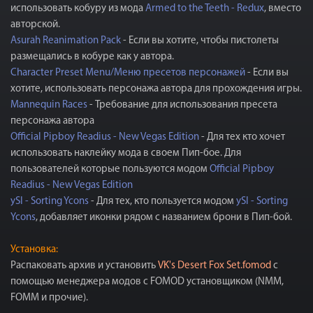
использовать кобуру из мода
Armed to the Teeth - Redux
, вместо
авторской.
Asurah Reanimation Pack
- Если вы хотите, чтобы пистолеты
размещались в кобуре как у автора.
Character Preset Menu/Меню пресетов персонажей
- Если вы
хотите, использовать персонажа автора для прохождения игры.
Mannequin Races
- Требование для использования пресета
персонажа автора
Official Pipboy Readius - New Vegas Edition
- Для тех кто хочет
использовать наклейку мода в своем Пип-бое. Для
пользователей которые пользуются модом
Official Pipboy
Readius - New Vegas Edition
ySI - Sorting Ycons
- Для тех, кто пользуется модом
ySI - Sorting
Ycons
, добавляет иконки рядом с названием брони в Пип-бой.
Установка:
Распаковать архив и установить
VK's Desert Fox Set.fomod
c
помощью менеджера модов с FOMOD установщиком (NMM,
FOMM и прочие).