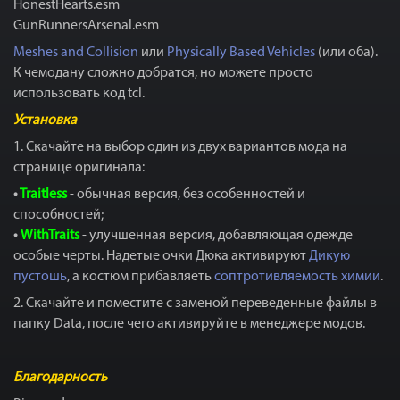
HonestHearts.esm
GunRunnersArsenal.esm
Meshes and Collision
или
Physically Based Vehicles
(или оба).
К чемодану сложно добратся, но можете просто
использовать код tcl.
Установка
1. Скачайте на выбор один из двух вариантов мода на
странице оригинала:
•
Traitless
- обычная версия, без особенностей и
способностей;
•
WithTraits
- улучшенная версия, добавляющая одежде
особые черты. Надетые очки Дюка активируют
Дикую
пустошь
, а костюм прибавляеть
соптротивляемость химии
.
2. Скачайте и поместите с заменой переведенные файлы в
папку Data, после чего активируйте в менеджере модов.
Благодарность