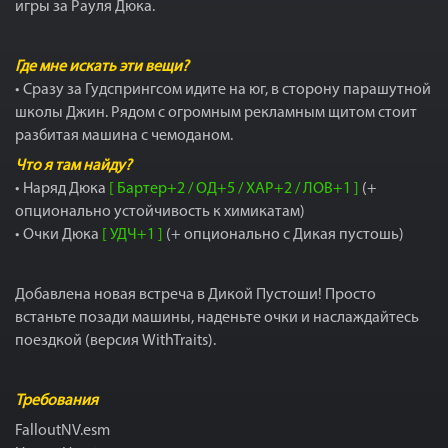
игры за Рауля Дюка.
Где мне искать эти вещи?
​​​​• Сразу за Гудспрингсом идите на юг, в сторону парашутной
школы Джин. Рядом с огромным рекламным щитом стоит
разбитая машина с чемоданом.
Что я там найду?
• Наряд Дюка
[ Бартер+2 / ОД+5 / ХАР+2 / ЛОВ+1 ]
(+
опционально устойчивость к химикатам)
• Очки Дюка
[ УДЧ+1 ]
(+ опционально с Дикая пустошь)
Добавлена новая встреча в Дикой Пустоши! Просто
встаньте позади машины, наденьте очки и наслаждайтесь
поездкой (версия WithTraits).
Требования
FalloutNV.esm