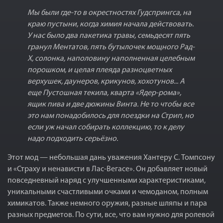
Мы были где-то в окрестностях Гудспрингса, на
краю пустыни, когда химия начала действовать.
У нас было два пакетика травы, семьдесят пять
гранул Ментатов, пять бутылочек мощного Рад-
Х, солонка, наполовину наполненная целебным
порошком, и целая плеяда разноцветных
верхушек, даунеров, крикунов, хохотунов... А
еще Пустошная текила, кварта «Ядер-рома»,
ящик пива и две дюжины Винта. Не то чтобы все
это нам понадобилось для поездки на Стрип, но
если уж начал собирать коллекцию, то к делу
надо подходить серьёзно.
Этот мод — небольшая дань уважения Хантеру С. Томпсону
и «Страху и ненависти в Лас-Вегасе». Он добавляет новый
повседневный наряд с улучшенными характеристиками,
уникальными счастливыми очками и чемоданом, полным
химикатов. Также немного оружия, разные шляпы и пара
разных предметов. По сути, все, что вам нужно для ролевой