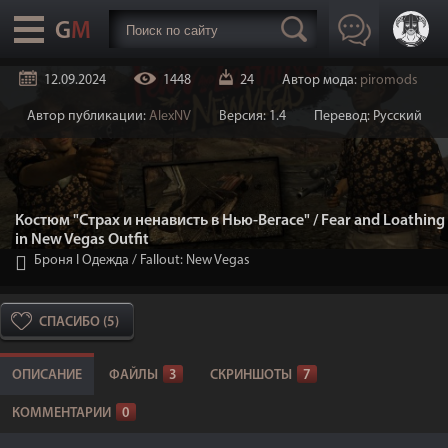
12.09.2024
1448
24
Автор мода:
piromods
Автор публикации:
AlexNV
Версия: 1.4
Перевод: Русский
Костюм "Страх и ненависть в Нью-Вегасе" / Fear and Loathing
in New Vegas Outfit
Броня I Одежда
/
Fallout: New Vegas
СПАСИБО (5)
ОПИСАНИЕ
ФАЙЛЫ
3
СКРИНШОТЫ
7
КОММЕНТАРИИ
0