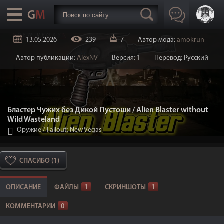
13.05.2026
239
7
Автор мода:
amokrun
Автор публикации:
AlexNV
Версия: 1
Перевод: Русский
Бластер Чужих без Дикой Пустоши / Alien Blaster without
Wild Wasteland
Оружие
/
Fallout: New Vegas
СПАСИБО (1)
ОПИСАНИЕ
ФАЙЛЫ
1
СКРИНШОТЫ
1
КОММЕНТАРИИ
0