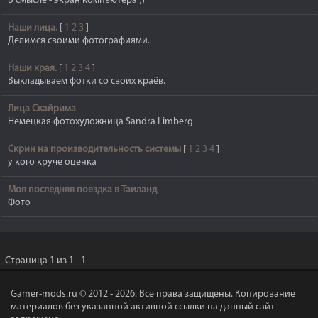
В смысле - экран компьютера ))
Наши лица.
[
1
2
3
]
Делимся своими фотографиями.
Наши края.
[
1
2
3
4
]
Выкладываем фотки со своих краёв.
Лица Скайрима
Немецкая фотохудожница Sandra Limberg
Скрин на производительность системы
[
1
2
3
4
]
у кого круче оценка
Моя последняя поездка в Таиланд
Фото
Страница
1
из
1
1
Gamer-mods.ru © 2012 - 2026.
Все права защищены. Копирование
материалов без указанной активной ссылки на данный сайт