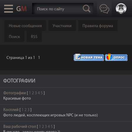
Новые сообщения
Участники
Правила форума
Поиск
RSS
Страница
1
из
1
1
ФОТОГРАФИИ
Фотографии
[
1
2
3
4
5
]
Красивые фото
Косплей
[
1
2
3
]
Фото людей, косплеющих игровых NPC (и не только)
Ваш рабочий стол
[
1
2
3
4
5
]