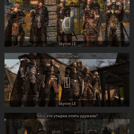
Skyrim LE
Моя братва
Skyrim LE
Чего эти утырки опять удумали?