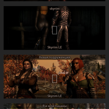
skyrim
Skyrim LE
Новая подруженция
Skyrim LE
Я и мои пацаны