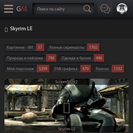
Skyrim LE
Картинки - ИИ
57
Разные скриншоты
1702
Природа и пейзажи
786
Одежда и броня
486
Мой персонаж
5299
ENB графика
670
Разное
1332
Арты
138
Skyrim LE
2670
Skyrim SE-АЕ
2308
ScreenShot2
Starfield
156
Fallout 4
1384
Ведьмак 3
369
Другие игры
1627
Skyrim LE