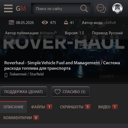
08.05.2026
475
41
Автор мода:
rbtRvlt
Автор публикации:
k©קaso√®
Версия: 1.5
Перевод: Русский
Roverhaul - Simple Vehicle Fuel and Management / Система
расхода топлива для транспорта
Геймплей
/
Starfield
ПОДДЕРЖКА (ДОНАТ)
СПАСИБО (3)
ОПИСАНИЕ
ФАЙЛЫ
1
СКРИНШОТЫ
5
ВИДЕО
1
КОММЕНТАРИИ
0