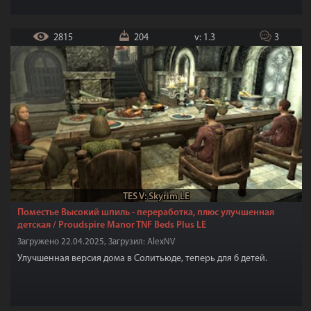
2815
204
v: 1.3
3
TES V: Skyrim LE
Поместье Высокий шпиль - переработка, плюс улучшенная
детская / Proudspire Manor TNF Beds Plus LE
Загружено 22.04.2025, Загрузил: AlexNV
Улучшенная версия дома в Солитьюде, теперь для 6 детей.