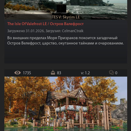
Графика
289
Оружие
421
Любовь 18+
38
Квесты
149
Фиксы
114
Магия
176
Патчи
43
TES V: Skyrim LE
NPC
141
DLC
8
Creation Club LE
5
The Isle Of Valefrost LE / Остров Валефрост
Загружено 31.01.2026, Загрузил: CelmanCtraik
Во внешних пределах Моря Призраков покоится загадочный
Остров Велефрост, царство, окутанное тайнами и очарованием.
1735
83
v: 1.2
0