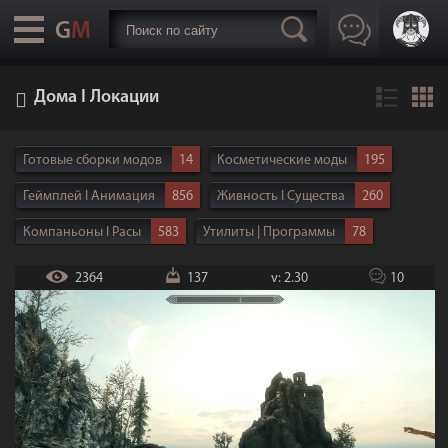
Дома I Локации
Готовые сборки модов
14
Косметические моды
195
Геймплей I Анимация
856
Живность I Существа
260
Компаньоны I Расы
583
Утилиты | Программы
78
Реплейсеры тел
105
Пресеты лиц и тела
204
2364
137
v: 2.30
10
Дома I Локации
716
Броня I Одежда (Vanilla)
488
Броня I Одежда (CBBE/UNP/HDT)
794
Музыка I Звуки | Озвучка
79
Реплейсеры | Ретекстуры
225
Интерфейс
129