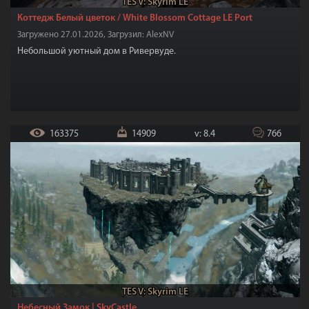
TES V: Skyrim LE
Коттедж Белый цветок / White Blossom Cottage LE Port
Загружено 27.01.2026, Загрузил: AlexNV
Небольшой уютный дом в Ривервуде.
163375
14909
v: 8.4
766
TES V: Skyrim LE
Небесный Замок | SkyCastle