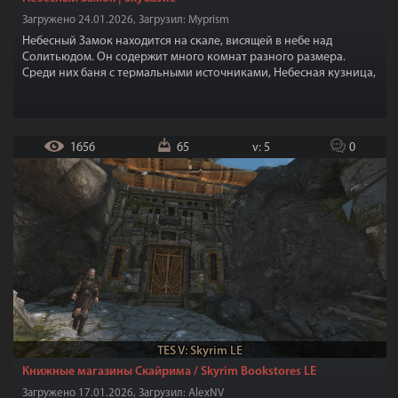
Загружено 24.01.2026, Загрузил: Myprism
Небесный Замок находится на скале, висящей в небе над
Солитьюдом. Он содержит много комнат разного размера.
Среди них баня с термальными источниками, Небесная кузница,
зоопарк, сокровищница, кухня, столовая на балконе, жилые
помещения, покои Довакина, библиотека, Зал Порталов. Мод
включает в себя примерно 1200 элементов женской брони и
одежды.
1656
65
v: 5
0
TES V: Skyrim LE
Книжные магазины Скайрима / Skyrim Bookstores LE
Загружено 17.01.2026, Загрузил: AlexNV