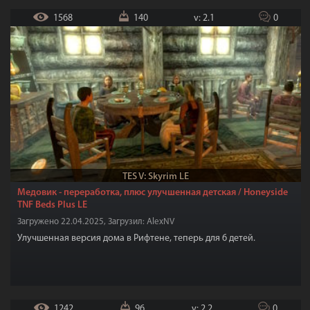
1568
140
v: 2.1
0
TES V: Skyrim LE
Медовик - переработка, плюс улучшенная детская / Honeyside
TNF Beds Plus LE
Загружено 22.04.2025, Загрузил: AlexNV
Улучшенная версия дома в Рифтене, теперь для 6 детей.
1242
96
v: 2.2
0