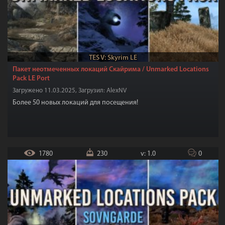
TES V: Skyrim LE
Пакет неотмеченных локаций Скайрима / Unmarked Locations
Pack LE Port
Загружено 11.03.2025, Загрузил: AlexNV
Более 50 новых локаций для посещения!
1780
230
v: 1.0
0