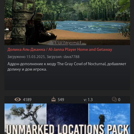
TES V: Skyrim LE
Долина Аль-Джанна / Al-Janna Player Home and Getaway
Загружено 15.03.2025, Загрузил: slava7788
Аддон-дополнение к моду The Gray Cowl of Nocturnal, добавляет
долину и дом игрока.
4189
549
v: 1.3
0