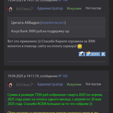
19.04.2025 в 14:07:50, сообщение
№
164
Администратор
Искусник
764 постов
k©קaso√®
Цитата
Аббадон
(
)
Kaspi Bank 3000 руб,на поддержку up
Вот это привалило ))) Спасибо Кирилл огромное за 3000
монеток в помощь сайту на оплату сервера!
19.04.2025 в 14:11:19, сообщение
№
165
Администратор
Искусник
764 постов
k©קaso√®
Сумма в размере 7250 руб собранная с марта 2025 по апрель
2025 года ушла на оплату одного месяца, с апреля по 20 мая
2025 года. Спасибо ВСЕМ большое за то что собрали )))