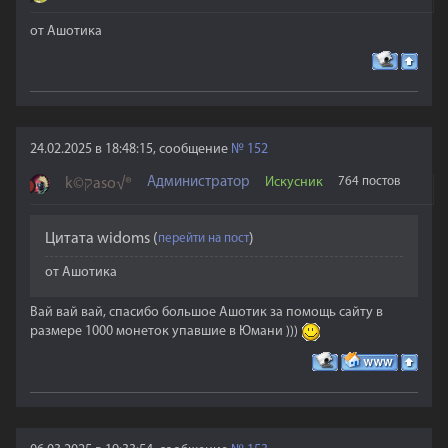
от Ашотика
24.02.2025 в 18:48:15, сообщение
№
152
Администратор
Искусник
764 постов
k©קaso√®
Цитата
widoms
(
)
от Ашотика
Вай вай вай, спасибо большое Ашотик за помощь сайту в
размере 1000 монеток упавшие в Юмани )))