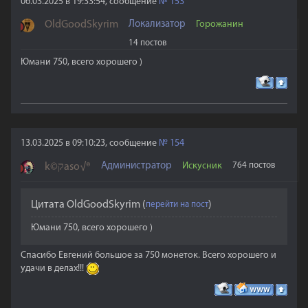
06.03.2025 в 19:33:54, сообщение
№
153
OldGoodSkyrim
Локализатор
Горожанин
14 постов
Юмани 750, всего хорошего )
13.03.2025 в 09:10:23, сообщение
№
154
Администратор
Искусник
764 постов
k©קaso√®
Цитата
OldGoodSkyrim
(
)
Юмани 750, всего хорошего )
Спасибо Евгений большое за 750 монеток. Всего хорошего и
удачи в делах!!!