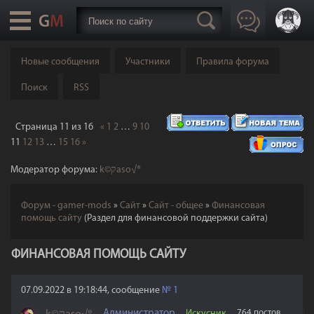
Новые сообщения
Участники
Правила форума
Поиск
RSS
Страница
11
из
16
«
1
2
…
9
10
11
12
13
…
15
16
»
Модератор форума:
k©קaso√®
Форум - gamer-mods
»
Сайт
»
Сайт - общее
»
Финансовая
помощь сайту
(Раздел для финансовой поддержки сайта)
ФИНАНСОВАЯ ПОМОЩЬ САЙТУ
07.09.2022 в 19:18:44, сообщение
№
1
Администратор
Искусник
764 постов