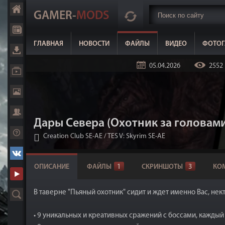
GAMER-
MODS
ГЛАВНАЯ
НОВОСТИ
ФАЙЛЫ
ВИДЕО
ФОТОГ
05.04.2026
2552
Дары Севера (Охотник за головами) 
Creation Club SE-AE
/
TES V: Skyrim SE-AE
ОПИСАНИЕ
ФАЙЛЫ
1
СКРИНШОТЫ
3
КО
В таверне "Пьяный охотник" сидит и ждет именно Вас, нек
• 9 уникальных и креативных сражений с боссами, каждый